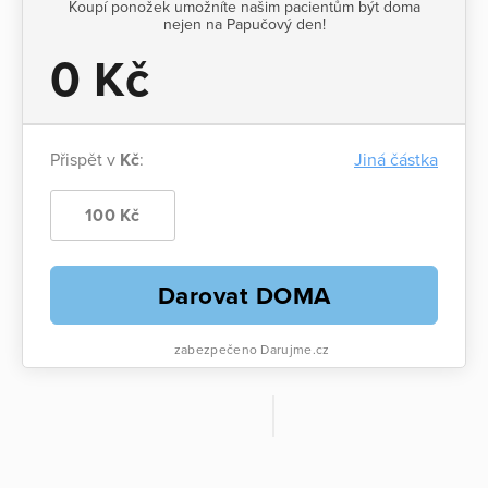
Koupí ponožek umožníte našim pacientům být doma
nejen na Papučový den!
0 Kč
Přispět v
Kč
:
Jiná částka
100 Kč
Darovat DOMA
zabezpečeno Darujme.cz