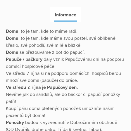
Informace
Doma
, to je tam, kde to máme rádi.
Doma
, to je tam, kde máme svou postel, své oblíbené
křeslo, své pohodlí, své milé a blízké.
Doma
se přezouváme z bot do papučí.
Papuče / bačkory
daly vznik Papučovému dni na podporu
domácí hospicové péče.
Ve středu 7. října si na podporu domácích hospiců berou
mnozí své doma (papuče) do práce.
Ve středu 7. října je Papučový den.
Nevíme jak do sandálů, ale do bačkor či papučí ponožky
patří!
Koupí páru doma pletených ponožek umožníte našim
pacientů být doma!
Ponožky
budou k vyzvednutí v Dobročinném obchodě
(OD Dvořák, druhé patro, Třída 9.května, Tábor).