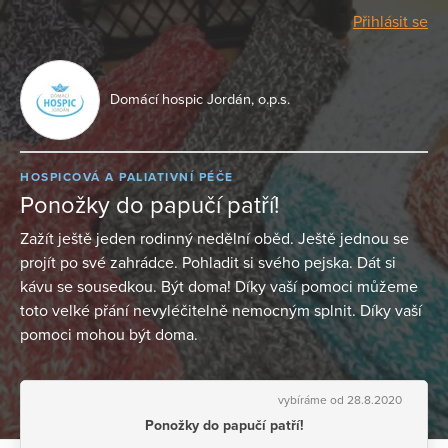
Přihlásit se
Domácí hospic Jordán, o.p.s.
HOSPICOVÁ A PALIATIVNÍ PÉČE
Ponožky do papučí patří!
Zažít ještě jeden rodinný nedělní oběd. Ještě jednou se
projít po své zahrádce. Pohladit si svého pejska. Dát si
kávu se sousedkou. Být doma! Díky vaší pomoci můžeme
toto velké přání nevyléčitelně nemocným splnit. Díky vaší
pomoci mohou být doma.
vybíráme od 28.8.2020
Ponožky do papučí patří!