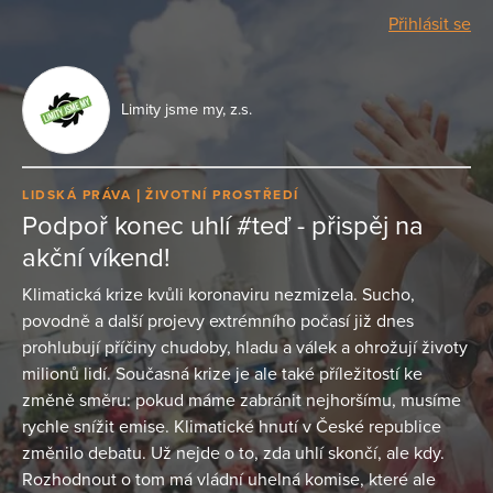
Přihlásit se
Limity jsme my, z.s.
LIDSKÁ PRÁVA
ŽIVOTNÍ PROSTŘEDÍ
Podpoř konec uhlí #teď - přispěj na
akční víkend!
Klimatická krize kvůli koronaviru nezmizela. Sucho,
povodně a další projevy extrémního počasí již dnes
prohlubují příčiny chudoby, hladu a válek a ohrožují životy
milionů lidí. Současná krize je ale také příležitostí ke
změně směru: pokud máme zabránit nejhoršímu, musíme
rychle snížit emise. Klimatické hnutí v České republice
změnilo debatu. Už nejde o to, zda uhlí skončí, ale kdy.
Rozhodnout o tom má vládní uhelná komise, které ale