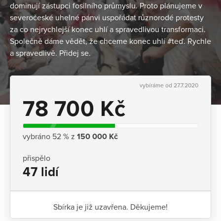
dominují zástupci fosilního průmyslu. Proto plánujeme v
severočeské uhelné pánvi uspořádat různorodé protesty
za co nejrychlejší konec uhlí a spravedlivou transformaci.
Společně dáme vědět, že chceme konec uhlí #teď. Rychle
a spravedlivě. Přidej se.
vybíráme od 27.7.2020
78 700 Kč
vybráno 52 % z
150 000 Kč
přispělo
47 lidí
Sbírka je již uzavřena. Děkujeme!