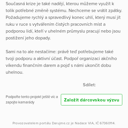
Současná krize je také nadějí, kterou můžeme využít k
tolik potřebné změně systému. Nechceme se vrátit zpátky.
Požadujeme rychlý a spravedlivý konec uhlí, který musí jít
ruku v ruce s vytvářením čistých pracovních míst a
podporou lidí, kteří v uhelném průmyslu pracují nebo jsou
postižení jeho dopady.
Sami na to ale nestačíme: právě teď potřebujeme také
tvoji podporu a aktivní účast. Podpoř organizaci akčního
víkendu finančním darem a pojď s námi ukončit dobu
uhelnou.
Sdílet:
Podpořte tento projekt ještě víc a
Založit dárcovskou výzvu
zapojte kamarády
Provozovatelem portálu
Darujme.cz
je
Nadace VIA
, IČ 67360114.