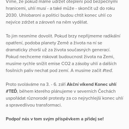
Víme, že pokud máme udržet oteplení pod bezpečnými
hranicemi, uhlí musí - a také může - skončit už do roku
2030. Uhlobaroni a politici budou chtít konec uhlí co
nejvíce zdržet a zároveň na něm vydělat.
To jim nesmíme dovolit. Pokud brzy nepřijmeme radikální
opatření, podoba planety Země a života na ní se
dramaticky zhorší už za života současných generací.
Pokud nechceme riskovat budoucnost života na Zemi,
musíme rychle snížit emise CO2 a zásoby uhlí a dalších
fosilních paliv nechat pod zemí. A musíme začít #teď.
Proto svoláváme na 3. - 6. září
Akční víkend Konec uhlí
#TEĎ
, během kterého plánujeme v severních Čechách
uspořádat různorodé protesty za co nejrychlejší konec uhlí
a spravedlivou transformaci.
Podpoř nás v tom svým příspěvkem a přidej se!