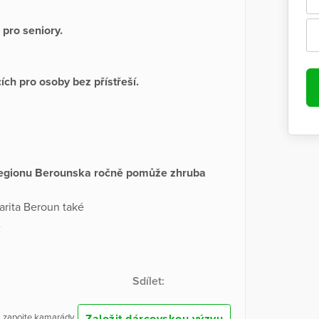
pro seniory.
ch pro osoby bez přístřeší.
regionu Berounska ročně pomůže zhruba
arita Beroun také
.
Sdílet:
Založit dárcovskou výzvu
 a zapojte kamarády