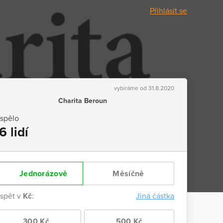
Přihlásit se
vybíráme od 31.8.2020
Charita Beroun
ispělo
6 lidí
Jednorázově
Měsíčně
ispět v
Kč
:
Jiná částka
300 Kč
500 Kč