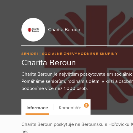
Charita Beroun
SENIOŘI
SOCIÁLNĚ ZNEVÝHODNĚNÉ SKUPINY
Charita Beroun
Charita Beroun je největším poskytovatelem sociální
Pomáháme seniorům, rodinám s dětmi v krizi a osobám
podpoříme více než 1.000 osob.
9
Informace
Komentáře
Charita Beroun poskytuje na Berounsku a Hořovicku 10
ně: