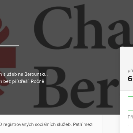
př
ch služeb na Berounsku.
6
 bez přístřeší. Ročně
Př
 registrovaných sociálních služeb. Patří mezi