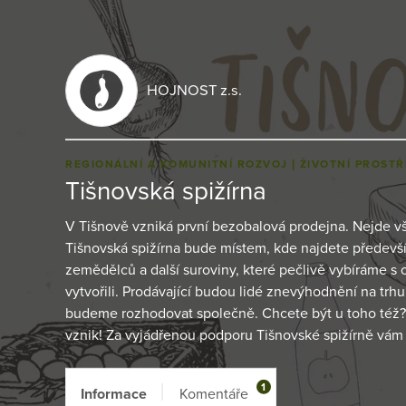
HOJNOST z.s.
REGIONÁLNÍ A KOMUNITNÍ ROZVOJ
ŽIVOTNÍ PROSTŘ
Tišnovská spižírna
V Tišnově vzniká první bezobalová prodejna. Nejde v
Tišnovská spižírna bude místem, kde najdete předevš
zemědělců a další suroviny, které pečlivě vybíráme s oh
vytvořili. Prodávající budou lidé znevýhodnění na trh
budeme rozhodovat společně. Chcete být u toho též? 
vznik! Za vyjádřenou podporu Tišnovské spižírně vá
1
Informace
Komentáře