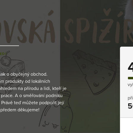
EDÍ
šak o obyčejný obchod.
ím produkty od lokálních
vy
ledem na přírodu a lidi, kteří je
u práce. A o směřování podniku
př
Právě teď můžete podpořit její
5
m předem děkujeme!