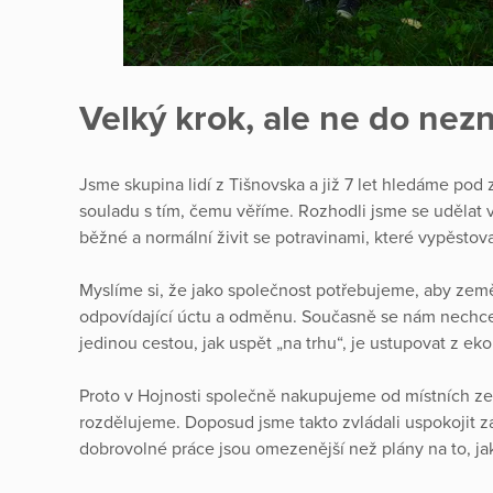
Velký krok, ale ne do ne
Jsme skupina lidí z Tišnovska a již 7 let hledáme pod zá
souladu s tím, čemu věříme. Rozhodli jsme se udělat 
běžné a normální živit se potravinami, které vypěstov
Myslíme si, že jako společnost potřebujeme, aby zeměd
odpovídající úctu a odměnu. Současně se nám nechce
jedinou cestou, jak uspět „na trhu“, je ustupovat z ek
Proto v Hojnosti společně nakupujeme od místních z
rozdělujeme. Doposud jsme takto zvládali uspokojit z
dobrovolné práce jsou omezenější než plány na to, ja