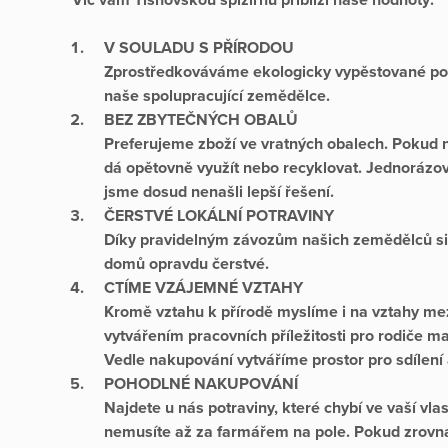
V SOULADU S PŘÍRODOU
Zprostředkováváme ekologicky vypěstované potr
naše spolupracující zemědělce.
BEZ ZBYTEČNÝCH OBALŮ
Preferujeme zboží ve vratných obalech. Pokud n
dá opětovně využít nebo recyklovat. Jednorázo
jsme dosud nenašli lepší řešení.
ČERSTVÉ LOKÁLNÍ POTRAVINY
Díky pravidelným závozům našich zemědělců si
domů opravdu čerstvé.
CTÍME VZÁJEMNÉ VZTAHY
Kromě vztahu k přírodě myslíme i na vztahy mez
vytvářením pracovních příležitosti pro rodiče ma
Vedle nakupování vytváříme prostor pro sdílení 
POHODLNÉ NAKUPOVÁNÍ
Najdete u nás potraviny, které chybí ve vaší vlas
nemusíte až za farmářem na pole. Pokud zrovna 