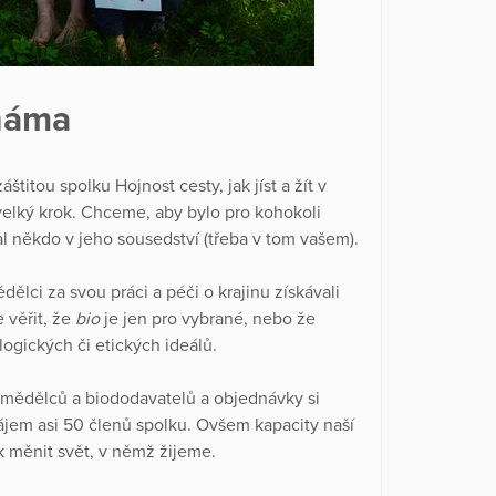
známa
štitou spolku Hojnost cesty, jak jíst a žít v
velký krok. Chceme, aby bylo pro kohokoli
al někdo v jeho sousedství (třeba v tom vašem).
ělci za svou práci a péči o krajinu získávali
 věřit, že
bio
je jen pro vybrané, nebo že
ologických či etických ideálů.
emědělců a biododavatelů a objednávky si
ájem asi 50 členů spolku. Ovšem kapacity naší
k měnit svět, v němž žijeme.