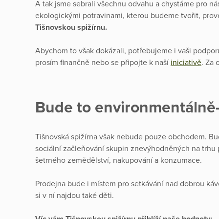
A tak jsme sebrali všechnu odvahu a chystáme pro nás
ekologickými potravinami, kterou budeme tvořit, provo
Tišnovskou spižírnu.
Abychom to však dokázali, potřebujeme i vaši podporu
prosím finančně nebo se připojte k naší
iniciativě
. Za
Bude to environmentálně-
Tišnovská spižírna však nebude pouze obchodem. Bud
sociální začleňování skupin znevýhodněných na trhu pr
šetrného zemědělství, nakupování a konzumace.
Prodejna bude i místem pro setkávání nad dobrou ká
si v ní najdou také děti.
Víc vám Tišnovskou spižírnu přiblíží naše hodnoty: