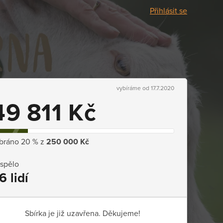
Přihlásit se
vybíráme od 17.7.2020
49 811 Kč
bráno 20 % z
250 000 Kč
ispělo
6 lidí
Sbírka je již uzavřena. Děkujeme!