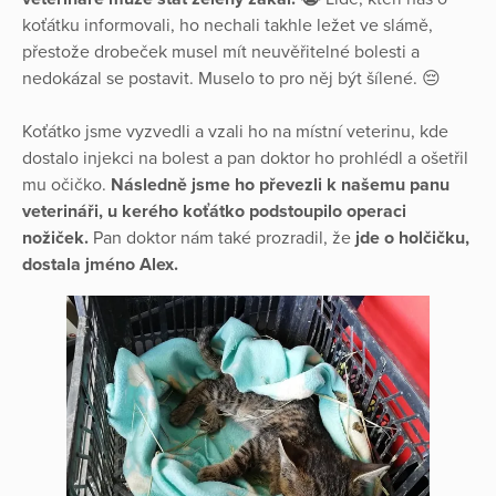
koťátku informovali, ho nechali takhle ležet ve slámě,
přestože drobeček musel mít neuvěřitelné bolesti a
nedokázal se postavit. Muselo to pro něj být šílené. 😔
Koťátko jsme vyzvedli a vzali ho na místní veterinu, kde
dostalo injekci na bolest a pan doktor ho prohlédl a ošetřil
mu očičko.
Následně jsme ho převezli k našemu panu
veterináři, u kerého koťátko podstoupilo operaci
nožiček.
Pan doktor nám také prozradil, že
jde o holčičku,
dostala jméno Alex.