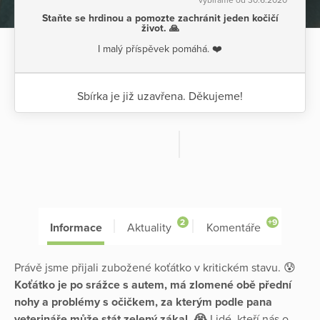
Staňte se hrdinou a pomozte zachránit jeden kočičí
život. 🙏
I malý příspěvek pomáhá. ❤️
Sbírka je již uzavřena. Děkujeme!
2
+9
Informace
Aktuality
Komentáře
Právě jsme přijali zubožené koťátko v kritickém stavu. 😰
Koťátko je po srážce s autem, má zlomené obě přední
nohy a problémy s očičkem, za kterým podle pana
veterináře může stát zelený zákal. 😭
Lidé, kteří nás o