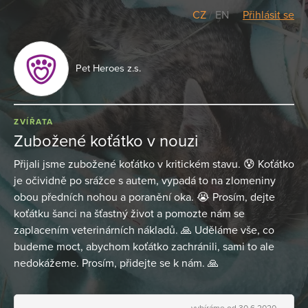
CZ
/
EN
Přihlásit se
Pet Heroes z.s.
ZVÍŘATA
Zubožené koťátko v nouzi
Přijali jsme zubožené koťátko v kritickém stavu. 😰 Koťátko
je očividně po srážce s autem, vypadá to na zlomeniny
obou předních nohou a poranění oka. 😭 Prosím, dejte
koťátku šanci na šťastný život a pomozte nám se
zaplacením veterinárních nákladů. 🙏 Uděláme vše, co
budeme moct, abychom koťátko zachránili, sami to ale
nedokážeme. Prosím, přidejte se k nám. 🙏
vybíráme od 30.6.2020