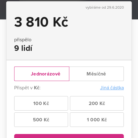
vybíráme od 29.6.2020
3 810 Kč
přispělo
9 lidí
Jednorázově
Měsíčně
Přispět v
Kč
:
Jiná částka
100 Kč
200 Kč
500 Kč
1 000 Kč