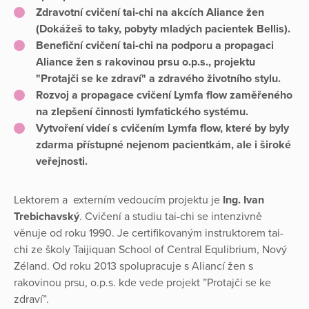
Zdravotní cvičení tai-chi na akcích Aliance žen
(Dokážeš to taky, pobyty mladých pacientek Bellis).
Benefiční cvičení tai-chi na podporu a propagaci
Aliance žen s rakovinou prsu o.p.s., projektu
"Protajči se ke zdraví" a zdravého životního stylu.
Rozvoj a propagace cvičení Lymfa flow zaměřeného
na zlepšení činnosti lymfatického systému.
Vytvoření videí s cvičením Lymfa flow, které by byly
zdarma přístupné nejenom pacientkám, ale i široké
veřejnosti.
Lektorem a externím vedoucím projektu je
Ing. Ivan
Trebichavský
. Cvičení a studiu tai-chi se intenzivně
věnuje od roku 1990. Je certifikovaným instruktorem tai-
chi ze školy Taijiquan School of Central Equlibrium, Nový
Zéland. Od roku 2013 spolupracuje s Aliancí žen s
rakovinou prsu, o.p.s. kde vede projekt ”Protajči se ke
zdraví”.