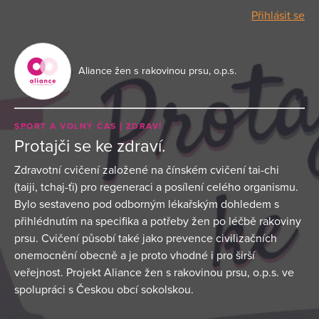
Přihlásit se
Aliance žen s rakovinou prsu, o.p.s.
SPORT A VOLNÝ ČAS
ZDRAVÍ
Protajči se ke zdraví.
Zdravotní cvičení založené na čínském cvičení tai-chi
(taiji, tchaj-ťi) pro regeneraci a posílení celého organismu.
Bylo sestaveno pod odborným lékařským dohledem s
přihlédnutím na specifika a potřeby žen po léčbě rakoviny
prsu. Cvičení působí také jako prevence civilizačních
onemocnění obecně a je proto vhodné i pro širší
veřejnost. Projekt Aliance žen s rakovinou prsu, o.p.s. ve
spolupráci s Českou obcí sokolskou.