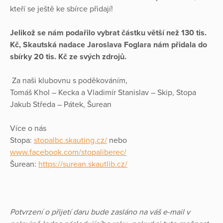
kteří se ještě ke sbírce přidají!
Jelikož se nám podařilo vybrat částku větší než 130 tis.
Kč, Skautská nadace Jaroslava Foglara nám přidala do
sbírky 20 tis. Kč ze svých zdrojů.
Za naši klubovnu s poděkováním,
Tomáš Khol – Kecka a Vladimír Stanislav – Skip, Stopa
Jakub Středa – Pátek, Šurean
Více o nás
Stopa:
stopalbc.skauting.cz/
nebo
www.facebook.com/stopaliberec/
Šurean:
https://surean.skautlib.cz/
Potvrzení o přijetí daru bude zasláno na váš e-mail v