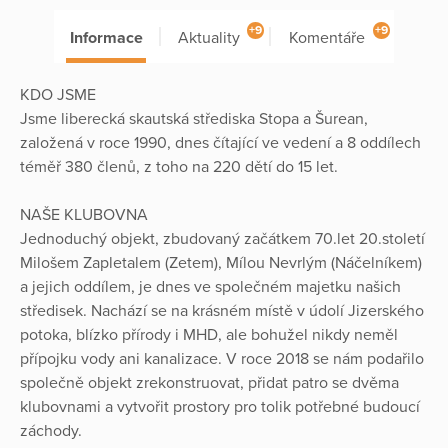
+9
+9
Informace
Aktuality
Komentáře
KDO JSME
Jsme liberecká skautská střediska Stopa a Šurean,
založená v roce 1990, dnes čítající ve vedení a 8 oddílech
téměř 380 členů, z toho na 220 dětí do 15 let.
NAŠE KLUBOVNA
Jednoduchý objekt, zbudovaný začátkem 70.let 20.století
Milošem Zapletalem (Zetem), Mílou Nevrlým (Náčelníkem)
a jejich oddílem, je dnes ve společném majetku našich
středisek. Nachází se na krásném místě v údolí Jizerského
potoka, blízko přírody i MHD, ale bohužel nikdy neměl
přípojku vody ani kanalizace. V roce 2018 se nám podařilo
společně objekt zrekonstruovat, přidat patro se dvěma
klubovnami a vytvořit prostory pro tolik potřebné budoucí
záchody.