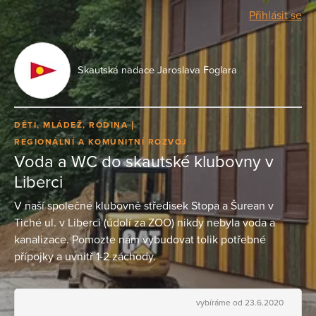
Přihlásit se
Skautská nadace Jaroslava Foglara
DĚTI, MLÁDEŽ, RODINA
REGIONÁLNÍ A KOMUNITNÍ ROZVOJ
Voda a WC do skautské klubovny v
Liberci
V naší společné klubovně středisek Stopa a Šurean v
Tiché ul. v Liberci (údolí za ZOO) nikdy nebyla voda a
kanalizace. Pomozte nám vybudovat tolik potřebné
přípojky a uvnitř 1-2 záchody.
vybíráme od 23.6.2020