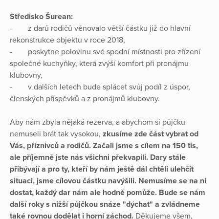
Středisko Šurean:
- z darů rodičů věnovalo větší částku již do hlavní
rekonstrukce objektu v roce 2018,
- poskytne polovinu své spodní místnosti pro zřízení
společné kuchyňky, která zvýší komfort při pronájmu
klubovny,
- v dalších letech bude splácet svůj podíl z úspor,
členských příspěvků a z pronájmů klubovny.
Aby nám zbyla nějaká rezerva, a abychom si půjčku
nemuseli brát tak vysokou,
zkusíme zde část vybrat od
Vás, příznivců a rodičů. Začali jsme s cílem na 150 tis,
ale příjemně jste nás všichni překvapili. Dary stále
přibývají a pro ty, kteří by nám ještě dál chtěli ulehčit
situaci, jsme cílovou částku navýšili. Nemusíme se na ni
dostat, každý dar nám ale hodně pomůže. Bude se nám
další roky s nižší půjčkou snáze "dýchat" a zvládneme
také rovnou dodělat i horní záchod.
Děkujeme všem,