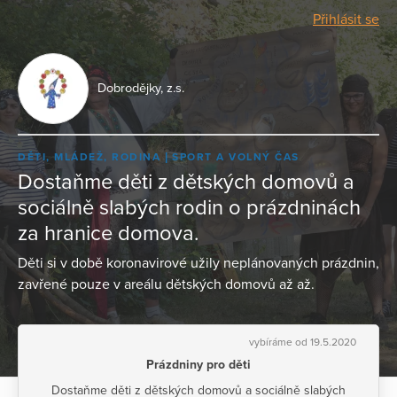
Přihlásit se
Dobrodějky, z.s.
DĚTI, MLÁDEŽ, RODINA
SPORT A VOLNÝ ČAS
Dostaňme děti z dětských domovů a
sociálně slabých rodin o prázdninách
za hranice domova.
Děti si v době koronavirové užily neplánovaných prázdnin,
zavřené pouze v areálu dětských domovů až až.
vybíráme od 19.5.2020
Prázdniny pro děti
Dostaňme děti z dětských domovů a sociálně slabých