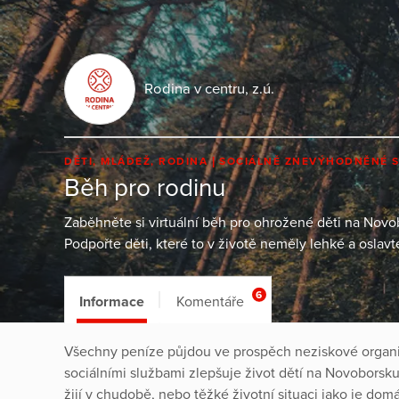
Rodina v centru, z.ú.
DĚTI, MLÁDEŽ, RODINA
SOCIÁLNĚ ZNEVÝHODNĚNÉ 
Běh pro rodinu
Zaběhněte si virtuální běh pro ohrožené děti na Novob
Podpořte děti, které to v životě neměly lehké a oslav
6
Informace
Komentáře
Všechny peníze půjdou ve prospěch neziskové organi
sociálními službami zlepšuje život dětí na Novoborsku
žijí v chudobě, nebo těžké životní situaci jako je domá