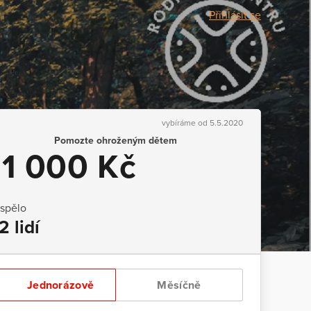
Přihlásit se
vybíráme od 5.5.2020
Pomozte ohroženým dětem
11 000 Kč
ispělo
2 lidí
Jednorázově
Měsíčně