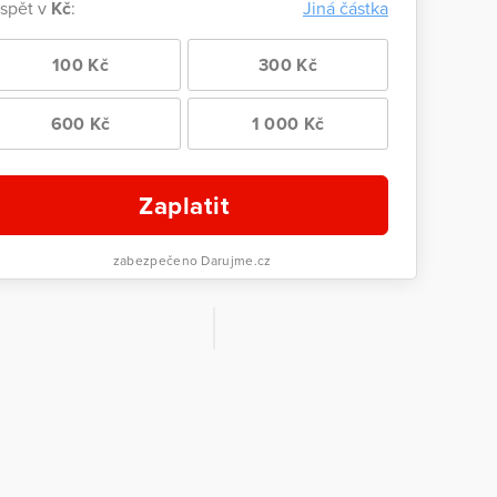
ispět v
Kč
:
Jiná částka
100 Kč
300 Kč
600 Kč
1 000 Kč
Zaplatit
zabezpečeno Darujme.cz