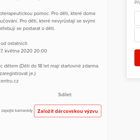
Př
hoterapeutickou pomoc. Pro děti, které doma
čování. Pro děti, které nevyrůstají se svými
potřebují se postarat o děti.
 od ostatních
 17. května 2020 20:00
dětem (Děti do 18 let mají startovné zdarma.
zaregistrovat je.)
centru.cz
Sdílet:
Založit dárcovskou výzvu
 a zapojte kamarády