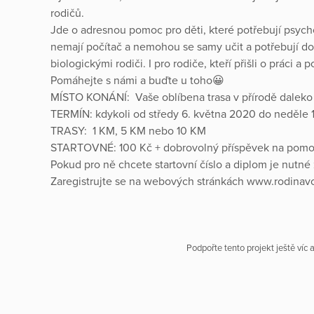
rodičů.
Jde o adresnou pomoc pro děti, které potřebují psyc
nemají počítač a nemohou se samy učit a potřebují dou
biologickými rodiči. I pro rodiče, kteří přišli o práci a 
Pomáhejte s námi a buďte u toho😀
MÍSTO KONÁNÍ: Vaše oblíbena trasa v přírodě daleko
TERMÍN: kdykoli od středy 6. května 2020 do neděle
TRASY: 1 KM, 5 KM nebo 10 KM
STARTOVNÉ: 100 Kč + dobrovolný příspěvek na pomoc 
Pokud pro ně chcete startovní číslo a diplom je nutné 
Zaregistrujte se na webových stránkách www.rodinav
Podpořte tento projekt ještě víc