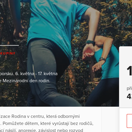
SKUPINY
orsku. 6. května - 17. května
te Mezinárodní den rodin.
př
4
zace Rodina v centru, která odbornými
. Pomůžete dětem, které vyrůstají bez rodičů,
cí násilí, anorexie, závislost nebo rozvod