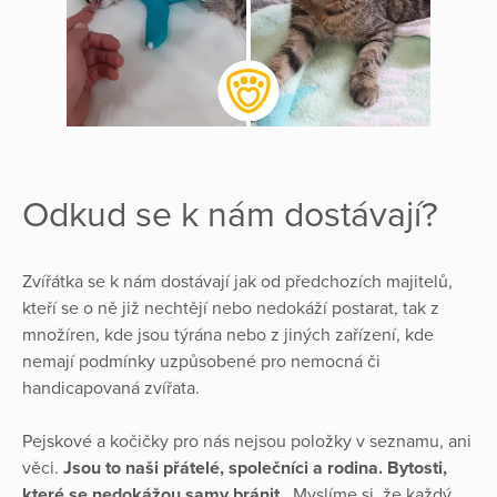
Odkud se k nám dostávají?
Zvířátka se k nám dostávají jak od předchozích majitelů,
kteří se o ně již nechtějí nebo nedokáží postarat, tak z
množíren, kde jsou týrána nebo z jiných zařízení, kde
nemají podmínky uzpůsobené pro nemocná či
handicapovaná zvířata.
Pejskové a kočičky pro nás nejsou položky v seznamu, ani
věci.
Jsou to naši přátelé, společníci a rodina. Bytosti,
které se nedokážou samy bránit
. Myslíme si, že každý