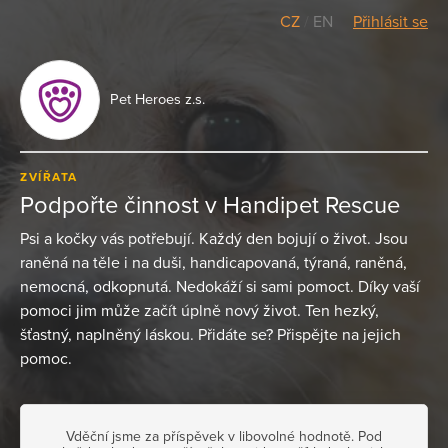
CZ
/
EN
Přihlásit se
Pet Heroes z.s.
ZVÍŘATA
Podpořte činnost v Handipet Rescue
Psi a kočky vás potřebují. Každý den bojují o život. Jsou
raněná na těle i na duši, handicapovaná, týraná, raněná,
nemocná, odkopnutá. Nedokáží si sami pomoct. Díky vaší
pomoci jim může začít úplně nový život. Ten hezký,
šťastný, naplněný láskou. Přidáte se? Přispějte na jejich
pomoc.
Vděční jsme za příspěvek v libovolné hodnotě. Pod