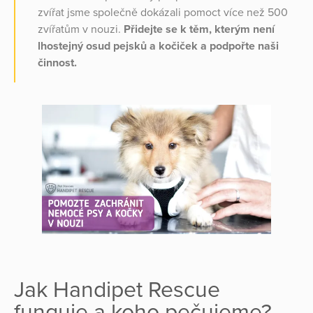
zvířat jsme společně dokázali pomoct více než 500
zvířatům v nouzi.
Přidejte se k těm, kterým není
lhostejný osud pejsků a kočiček a podpořte naši
činnost.
Jak Handipet Rescue
funguje a koho pečujeme?