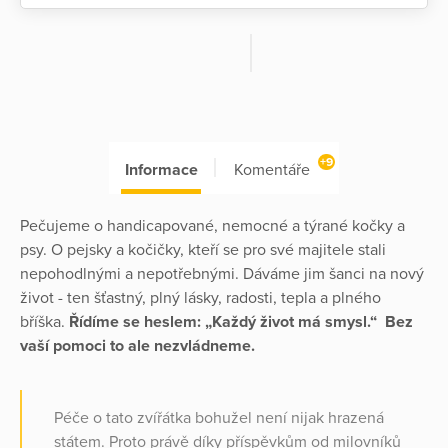
+9
Informace
Komentáře
Pečujeme o handicapované, nemocné a týrané kočky a
psy. O pejsky a kočičky, kteří se pro své majitele stali
nepohodlnými a nepotřebnými. Dáváme jim šanci na nový
život - ten šťastný, plný lásky, radosti, tepla a plného
bříška.
Řídíme se heslem: „Každý život má smysl.“ Bez
vaší pomoci to ale nezvládneme.
Péče o tato zvířátka bohužel není nijak hrazená
státem. Proto právě díky příspěvkům od milovníků