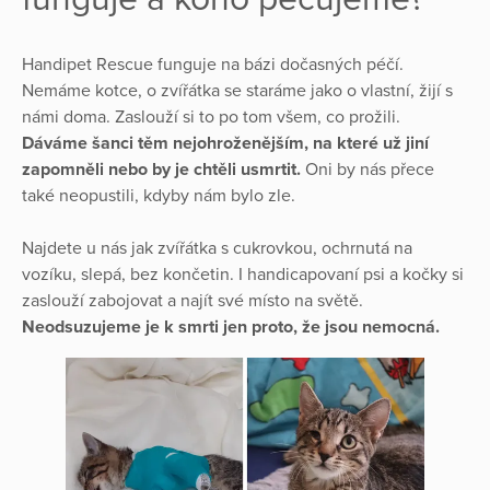
Handipet Rescue funguje na bázi dočasných péčí.
Nemáme kotce, o zvířátka se staráme jako o vlastní, žijí s
námi doma. Zaslouží si to po tom všem, co prožili.
Dáváme šanci těm nejohroženějším, na které už jiní
zapomněli nebo by je chtěli usmrtit.
Oni by nás přece
také neopustili, kdyby nám bylo zle.
Najdete u nás jak zvířátka s cukrovkou, ochrnutá na
vozíku, slepá, bez končetin. I handicapovaní psi a kočky si
zaslouží zabojovat a najít své místo na světě.
Neodsuzujeme je k smrti jen proto, že jsou nemocná.