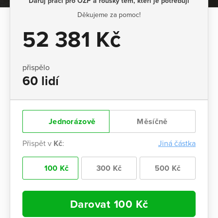
Daruj práci pro OZP a roušky těm, kteří je potřebují
Děkujeme za pomoc!
52 381 Kč
přispělo
60 lidí
Jednorázově
Měsíčně
Přispět v
Kč
:
Jiná částka
100 Kč
300 Kč
500 Kč
Darovat
100
Kč