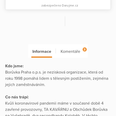
zabezpečeno Darujme.cz
3
Informace
Komentáře
Kdo jsme:
Borůvka Praha o.p.s. je nezisková organizace, která od
roku 1998 pomáhá lidem s tělesným postižením, zejména
jejich zaměstnáváním.
Co nás trápí:
Kvůli koronavirové pandemii máme v současné době 4
zavřené provozovny, TA KAVÁRNU a Obchůdek Borůvka
na Vyšehradě, dva secondhandy Koloběh. V těchto