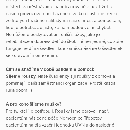
místech zaměstnáváme handicapované a bez tržeb z
našich provozoven přicházíme o velkou část prostředků,
ze kterých hradíme náklady na naši činnost a pomoc tam,
kde je potřeba. Je jisté, že nám budou velmi chybět.
Nemůžeme poskytovat ani další služby, jako je
rehabilitace a doprava dětí do škol.. Téměř jediné, co stále
funguje, je dílna švadlen, kde zaměstnáváme 6 švadlenek
se zdravotním omezením.
Čím se snažíme v době pandemie pomoci:
Šijeme roušky.
Naše švadlenky šijí roušky z domova a
pomáhají i další zaměstnanci organizace. Prostě každá
ruka dobrá! :)
A pro koho šijeme roušky?
Pro ty, kteří je potřebují. Roušky jsme darovali např.
pacientům následné péče Nemocnice Třebotov,
pacientům na dialyzační jednotku ÚVN a do následné