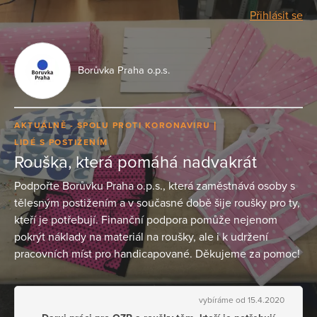
Přihlásit se
Borůvka Praha o.p.s.
AKTUÁLNĚ - SPOLU PROTI KORONAVIRU
LIDÉ S POSTIŽENÍM
Rouška, která pomáhá nadvakrát
Podpořte Borůvku Praha o.p.s., která zaměstnává osoby s
tělesným postižením a v současné době šije roušky pro ty,
kteří je potřebují. Finanční podpora pomůže nejenom
pokrýt náklady na materiál na roušky, ale i k udržení
pracovních míst pro handicapované. Děkujeme za pomoc!
vybíráme od 15.4.2020