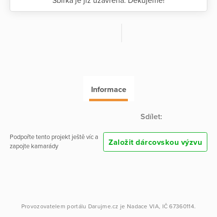
Sbírka je již uzavřena. Děkujeme!
Informace
Sdílet:
Podpořte tento projekt ještě víc a
Založit dárcovskou výzvu
zapojte kamarády
Provozovatelem portálu
Darujme.cz
je
Nadace VIA
, IČ 67360114.