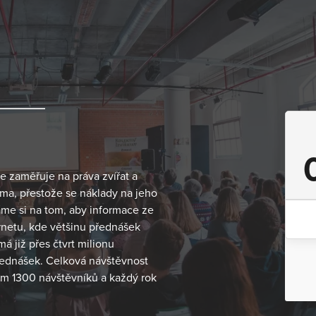
se zaměřuje na práva zvířat a
arma, přestože se náklady na jeho
dáme si na tom, aby informace ze
rnetu, kde většinu přednášek
 již přes čtvrt milionu
řednášek. Celková návštěvnost
m 1300 návštěvníků a každý rok