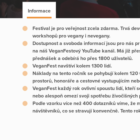
Informace
Festival je pro veřejnost zcela zdarma. Trvá de
workshopů pro vegany i nevegany.
Dostupnost a svoboda informací jsou pro nás p
na náš VeganFestový YouTube kanál. Má již přes
přednášek a odebírá ho přes 1800 uživatelů.
VeganFest navštíví kolem 1300 lidí.
Náklady na tento ročník se pohybují kolem 120
prostorů, honoráře a cestovné vystupujícím neb
VeganFest každý rok ovlivní spoustu lidí, kteří 
nebo alespoň omezí svoji spotřebu živočišných 
Podle vzorku více než 400 dotazníků víme, že 
návštěvníků, co se stravují konvenčně. Tento ro