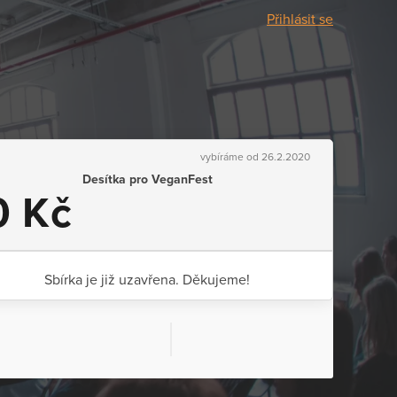
Přihlásit se
vybíráme od 26.2.2020
Desítka pro VeganFest
0 Kč
Sbírka je již uzavřena. Děkujeme!