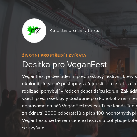
Kolektiv pro zvířata z.s.
ŽIVOTNÍ PROSTŘEDÍ
ZVÍŘATA
Desítka pro VeganFest
VeganFest je devítidenní přednáškový festival, který 
ekologii. Je volně přístupný veřejnosti, a to zcela zd
realizaci pohybují v řádech desetitisíců korun. Zaklá
všech přednášek byly dostupné pro kohokoliv na inte
nahráváme na náš VeganFestový YouTube kanál. Ten má
zhlédnutí, 2000 odběratelů a přes 100 hodnotných p
VeganFestu se během celého festivalu pohybuje kole
se zvyšuje.