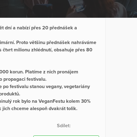
vět dní a nabízí přes 20 přednášek a
rimární. Proto většinu přednášek nahráváme
 čtvrt milionu zhlédnutí, obsahuje přes 80
 000 korun. Platíme z nich pronájem
o propagaci festivalu.
se po festivalu stanou vegany, vegetariány
produktů.
minulý rok bylo na VeganFestu kolem 30%
k jich chceme alespoň dvakrát tolik.
Sdílet: