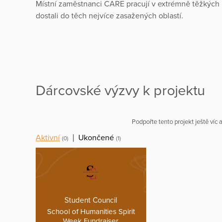
Místní zaměstnanci CARE pracují v extrémně těžkýc
dostali do těch nejvíce zasažených oblastí.
Dárcovské výzvy k projektu
Podpořte tento projekt ještě víc
Aktivní
|
Ukončené
(0)
(1)
Student Council
School of Humanities Spirit
Week Fundraiser