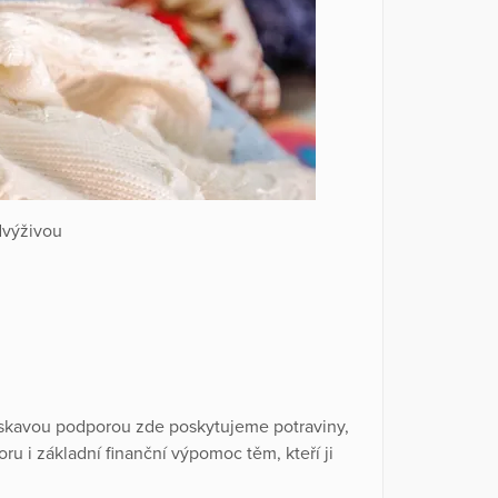
odvýživou
askavou podporou zde poskytujeme potraviny,
ru i základní finanční výpomoc těm, kteří ji