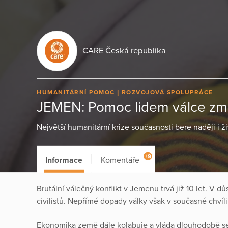
CARE Česká republika
HUMANITÁRNÍ POMOC
ROZVOJOVÁ SPOLUPRÁCE
JEMEN: Pomoc lidem válce zm
Největší humanitární krize současnosti bere naději i ž
+9
Informace
Komentáře
Brutální válečný konflikt v Jemenu trvá již 10 let. V dů
civilistů. Nepřímé dopady války však v současné chvíl
Ekonomika země dále kolabuje a vláda dlouhodobě sel