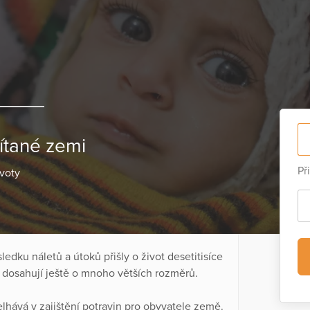
ítané zemi
Př
ivoty
sledku náletů a útoků přišly o život desetitisíce
i dosahují ještě o mnoho větších rozměrů.
hává v zajištění potravin pro obyvatele země.