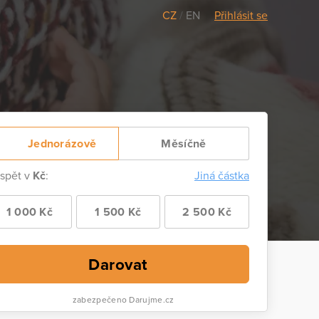
CZ
/
EN
Přihlásit se
Jednorázově
Měsíčně
ispět v
Kč
:
Jiná částka
1 000 Kč
1 500 Kč
2 500 Kč
Darovat
zabezpečeno Darujme.cz