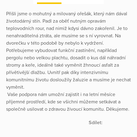
Přišli jsme o mohutný a milovaný ořešák, který nám dával
životodárný stín. Padl za oběť nutným opravám
teplovodních rour, nad nimiž kdysi dávno zakořenil. Je to
nenahraditelná ztráta, ale musíme se s ní vyrovnat. Na
dvorečku v této podobě by nebylo k vydržení.
Potřebujeme vybudovat funkční zastínění, například
pergolu nebo velkou plachtu, dosadit o kus dál náhradní
stromy a keře, ideálně také vyměnit žhnoucí asfalt za
přívětivější dlažbu. Uvnitř pak díky intenzivnímu
komunitnímu životu dosloužily žaluzie a musíme je nechat
vyměnit.
Vaše podpora nám umožní zajistit i na letní měsíce
příjemné prostředí, kde se všichni můžeme setkávat a
společně usilovat o zdravou živoucí komunitu. Děkujeme.
Sdílet: