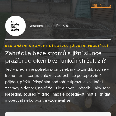
Přihlásit se
Nesedím, sousedím, z. s.
REGIONÁLNÍ A KOMUNITNÍ ROZVOJ
ŽIVOTNÍ PROSTŘEDÍ
Zahrádka beze stromů a jižní slunce
pražící do oken bez funkčních žaluzií?
Teď v předjaří je potřeba promyslet, jak to zařídit, aby se v
komunitním centru dalo ve vedrech, co po teplé zimě
přijdou, přežít. Přispěním podpoříte úpravu a zastínění
zahrady a dvorku, nové žaluzie a novou výsadbu, aby se v
Nesedím, sousedím dalo i nadále posedávat, hrát si, snídat
a obědvat nebo tvořit a vzdělávat se.