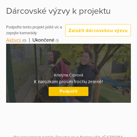
Dárcovské výzvy k projektu
Podpořte tento projekt ještě víc a
Založit dárcovskou výzvu
zapojte kamarády
Aktivní
|
Ukončené
(0)
(1)
Kristýna Ciprová
K narozkám prosím trochu zeleně!
Podpořit