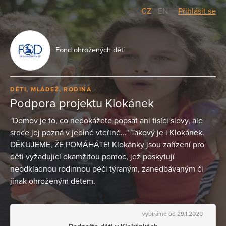
CZ
/
EN
Přihlásit se
Fond ohrožených dětí
DĚTI, MLÁDEŽ, RODINA
Podpora projektu Klokánek
"Domov je to, co nedokážete popsat ani tisíci slovy, ale
srdce jej pozná v jediné vteřině..." Takový je i Klokánek.
DĚKUJEME, ŽE POMÁHÁTE! Klokánky jsou zařízení pro
děti vyžadující okamžitou pomoc, jež poskytují
neodkladnou rodinnou péči týraným, zanedbávaným či
jinak ohroženým dětem.
vybíráme od 29.1.2020