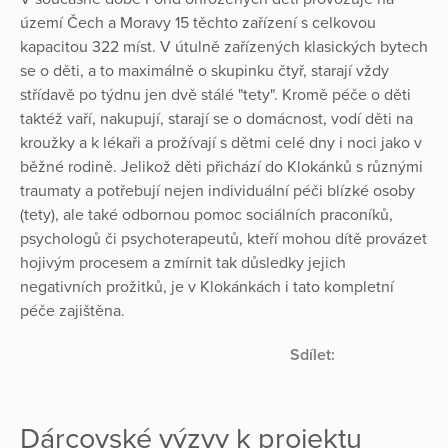
území Čech a Moravy 15 těchto zařízení s celkovou
kapacitou 322 míst. V útulně zařízených klasických bytech
se o děti, a to maximálně o skupinku čtyř, starají vždy
střídavě po týdnu jen dvě stálé "tety". Kromě péče o děti
taktéž vaří, nakupují, starají se o domácnost, vodí děti na
kroužky a k lékaři a prožívají s dětmi celé dny i noci jako v
běžné rodině. Jelikož děti přichází do Klokánků s různými
traumaty a potřebují nejen individuální péči blízké osoby
(tety), ale také odbornou pomoc sociálních praconíků,
psychologů či psychoterapeutů, kteří mohou dítě provázet
hojivým procesem a zmírnit tak důsledky jejich
negativních prožitků, je v Klokánkách i tato kompletní
péče zajištěna.
Sdílet:
Dárcovské výzvy k projektu