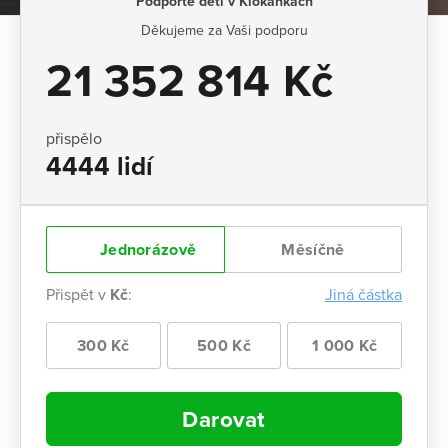
Podpořte děti v Klokánkách
Děkujeme za Vaši podporu
21 352 814 Kč
přispělo
4444 lidí
Jednorázově
Měsíčně
Přispět v
Kč
:
Jiná částka
300 Kč
500 Kč
1 000 Kč
Darovat