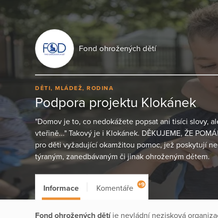
Fond ohrožených dětí
DĚTI, MLÁDEŽ, RODINA
Podpora projektu Klokánek
"Domov je to, co nedokážete popsat ani tisíci slovy, al
vteřině..." Takový je i Klokánek. DĚKUJEME, ŽE POMÁ
pro děti vyžadující okamžitou pomoc, jež poskytují 
týraným, zanedbávaným či jinak ohroženým dětem.
+9
Informace
Komentáře
Fond ohrožených dětí
je nevládní nezisková organiza