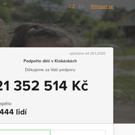
CZ
/
EN
Přihlásit se
vybíráme od 29.1.2020
Podpořte děti v Klokánkách
Děkujeme za Vaši podporu
21 352 514 Kč
ispělo
444 lidí