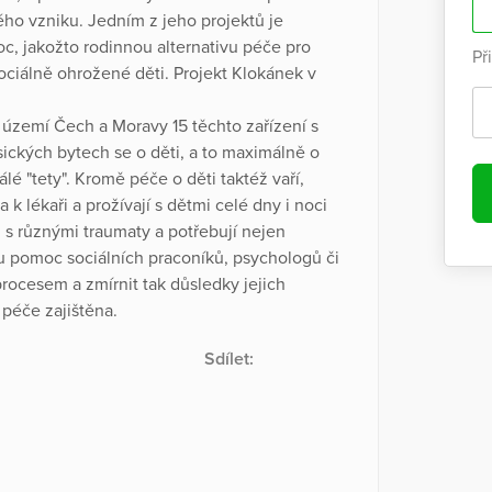
vého vzniku. Jedním z jeho projektů je
c, jakožto rodinnou alternativu péče pro
Př
ociálně ohrožené děti. Projekt Klokánek v
území Čech a Moravy 15 těchto zařízení s
sických bytech se o děti, a to maximálně o
álé "tety". Kromě péče o děti taktéž vaří,
 k lékaři a prožívají s dětmi celé dny i noci
ů s různými traumaty a potřebují nejen
nou pomoc sociálních praconíků, psychologů či
rocesem a zmírnit tak důsledky jejich
 péče zajištěna.
Sdílet: