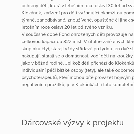
ochrany dětí, která v letošním roce oslaví 30 let od s
Klokánek, zařízení pro děti vyžadující okamžitou pomo
týrané, zanedbávané, zneužívané, opuštěné či jinak s
letošním roce oslaví 20 let od svého vzniku.
V současné době Fond ohrožených dětí provozuje na 
celkovou kapacitou 322 míst. V útulně zařízených kla
skupinku čtyř, starají vždy střídavě po týdnu jen dvě st
nakupují, starají se o domácnost, vodí děti na kroužky a
jako v běžné rodině. Jelikož děti přichází do Klokánk
individuální péči blízké osoby (tety), ale také odbor
psychoterapeutů, kteří mohou dítě provázet hojivým p
negativních prožitků, je v Klokánkách i tato kompletní
Dárcovské výzvy k projektu