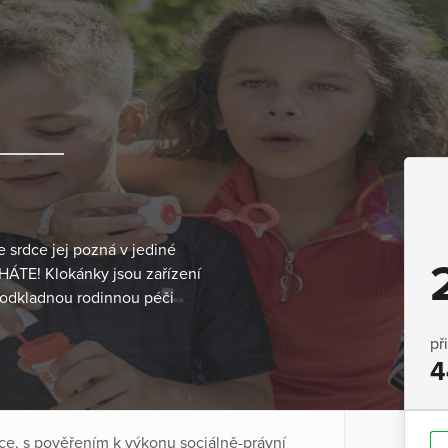
e srdce jej pozná v jediné
HÁTE! Klokánky jsou zařízení
neodkladnou rodinnou péči
př
4
ce, s pověřením k výkonu sociálně-právní