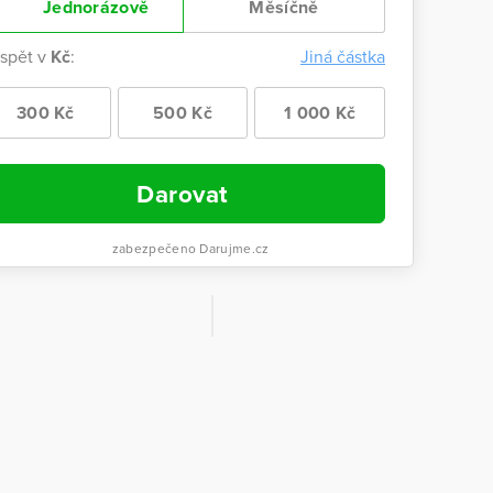
Jednorázově
Měsíčně
ispět v
Kč
:
Jiná částka
300 Kč
500 Kč
1 000 Kč
Darovat
zabezpečeno Darujme.cz