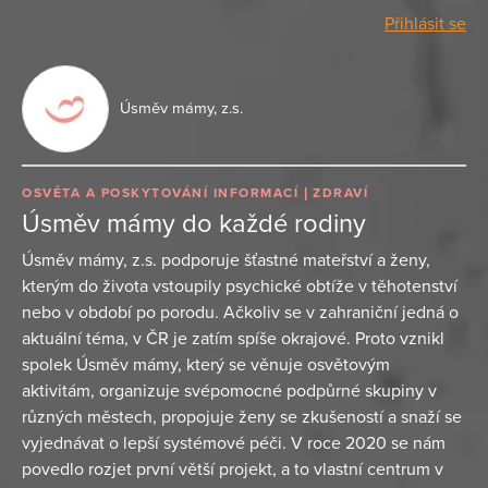
Přihlásit se
Úsměv mámy, z.s.
OSVĚTA A POSKYTOVÁNÍ INFORMACÍ
ZDRAVÍ
Úsměv mámy do každé rodiny
Úsměv mámy, z.s. podporuje šťastné mateřství a ženy,
kterým do života vstoupily psychické obtíže v těhotenství
nebo v období po porodu. Ačkoliv se v zahraniční jedná o
aktuální téma, v ČR je zatím spíše okrajové. Proto vznikl
spolek Úsměv mámy, který se věnuje osvětovým
aktivitám, organizuje svépomocné podpůrné skupiny v
různých městech, propojuje ženy se zkušeností a snaží se
vyjednávat o lepší systémové péči. V roce 2020 se nám
povedlo rozjet první větší projekt, a to vlastní centrum v