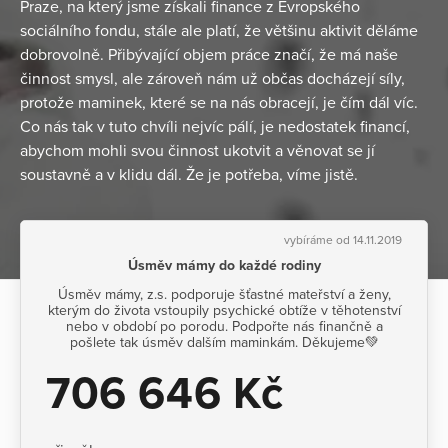
Praze, na který jsme získali finance z Evropského
sociálního fondu, stále ale platí, že většinu aktivit děláme
dobrovolně. Přibývající objem práce značí, že má naše
činnost smysl, ale zároveň nám už občas docházejí síly,
protože maminek, které se na nás obracejí, je čím dál víc.
Co nás tak v tuto chvíli nejvíc pálí, je nedostatek financí,
abychom mohli svou činnost ukotvit a věnovat se jí
soustavně a v klidu dál. Že je potřeba, víme jistě.
vybíráme od 14.11.2019
Úsměv mámy do každé rodiny
Úsměv mámy, z.s. podporuje šťastné mateřství a ženy,
kterým do života vstoupily psychické obtíže v těhotenství
nebo v období po porodu. Podpořte nás finančně a
pošlete tak úsměv dalším maminkám. Děkujeme💚
706 646 Kč