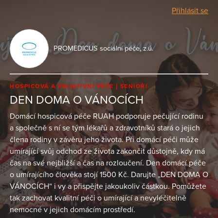
Přihlásit se
PROMEDICUS sociální péče, z.ú.
HOSPICOVÁ A PALIATIVNÍ PÉČE
SENIOŘI
DEN DOMA O VÁNOCÍCH
Domácí hospicová péče RUAH podporuje pečující rodinu
a společně s ní se tým lékařů a zdravotníků stará o jejich
člena rodiny v závěru jeho života. Při domácí péči může
umírající svůj odchod ze života zakončit důstojně, kdy má
čas na své nejbližší a čas na rozloučení. Den domácí péče
o umírajícího člověka stojí 1500 Kč. Darujte „DEN DOMA O
VÁNOCÍCH“ i vy a přispějte jakoukoliv částkou. Pomůžete
tak zachovat kvalitní péči o umírající a nevyléčitelně
nemocné v jejich domácím prostředí.