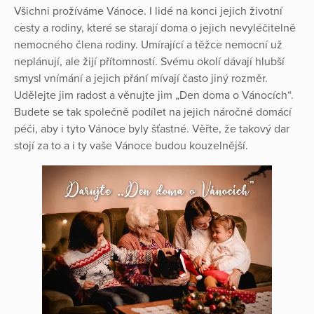
Všichni prožíváme Vánoce. I lidé na konci jejich životní
cesty a rodiny, které se starají doma o jejich nevyléčitelně
nemocného člena rodiny. Umírající a těžce nemocní už
neplánují, ale žijí přítomností. Svému okolí dávají hlubší
smysl vnímání a jejich přání mívají často jiný rozměr.
Udělejte jim radost a věnujte jim „Den doma o Vánocích“.
Budete se tak společně podílet na jejich náročné domácí
péči, aby i tyto Vánoce byly šťastné. Věřte, že takový dar
stojí za to a i ty vaše Vánoce budou kouzelnější.