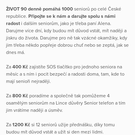
ŽIVOT 90
denně pomáhá
1000
seniorů po celé České
republice.
Připojte se k nám a darujte spolu s námi
radost
i dalším seniorům, jako je třeba paní Alena.
Darujme více dní, kdy budou mít důvod vstát, mít naději a
jiskru do života. Darujme pro ně tak vzácné okamžiky, kdy
jim třeba někdo popřeje dobrou chuť nebo se zeptá, jak se
dnes má.
Za
400 Kč
zajistíte SOS tlačítko pro jednoho seniora na
měsíc a s ním i pocit bezpečí a radosti doma, tam, kde to
mají senioři nejraději.
Za
800 Kč
poradíme a společně tak pomůžeme 4
osamělým seniorům na Lince důvěry Senior telefon a tím
jim vrátíme naději a úsměv.
Za
1200 Kč
si 12 seniorů užije přednášku, díky tomu
budou mít důvod vstát a užít si den mezi lidmi.