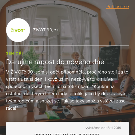
Přihlásit se
ŽIVOT 90, z.ú.
SENIOŘI
Darujme radost do nového dne
V ŽIVOTě 90 jsem si opět připomněla, proč ráno stojí za to
vstát a užít si den, i když už mi nezbývá tolik sil. Ve
společnosti všech těch lidí si totiž říkám: “Koukni na
ostatní - některým lidem tady je tolik, jako by dneska bylo
tvým rodičům a snažej se. Tak se taky snaž a vstávej zase
ráda!”
vybíráme od 18.11.2019