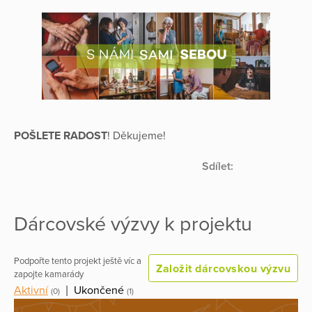
POŠLETE RADOST
! Děkujeme!
Sdílet:
Dárcovské výzvy k projektu
Podpořte tento projekt ještě víc a
Založit dárcovskou výzvu
zapojte kamarády
Aktivní
|
Ukončené
(0)
(1)