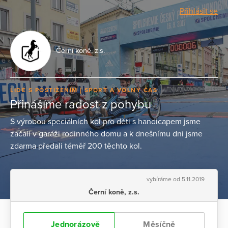
Přihlásit se
Černí koně, z.s.
LIDÉ S POSTIŽENÍM
SPORT A VOLNÝ ČAS
Přinášíme radost z pohybu
S výrobou speciálních kol pro děti s handicapem jsme
začali v garáži rodinného domu a k dnešnímu dni jsme
zdarma předali téměř 200 těchto kol.
vybíráme od 5.11.2019
Černí koně, z.s.
Jednorázově
Měsíčně