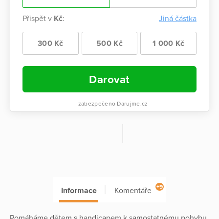
Přispět v
Kč
:
Jiná částka
300 Kč
500 Kč
1 000 Kč
Darovat
zabezpečeno Darujme.cz
+9
Informace
Komentáře
Pomáháme dětem s handicapem k samostatnému pohybu