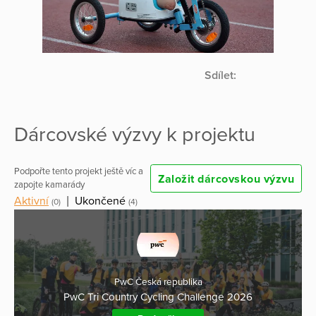
Sdílet:
Dárcovské výzvy k projektu
Podpořte tento projekt ještě víc a
Založit dárcovskou výzvu
zapojte kamarády
Aktivní
|
Ukončené
(0)
(4)
PwC Česká republika
PwC Tri Country Cycling Challenge 2026