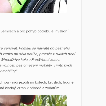
 Semilech a pro pohyb potřebuje invalidní
ce věnovat. Pomalu se navrátit do běžného
yb venku mi dělá potíže, protože v rukách není
vná WheelDrive kola a FreeWheel kolo a
a volnosti bez omezení mobility. Tímto bych
y mobility
.“
dinou - rádi jezdili na kolech, bruslích, hodně
má kladný vztah k přírodě a zvířatům.