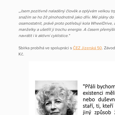
„
Jsem pozitivně naladěný člověk a oplývám velkou trpěl
snažím se ho žít plnohodnotně jako dřív. Mé plány do
osamostatnit, právě proto potřebuji kola WheelDrive,
manželky a ušetřil ji trochu energie. A časem přemýšl
navrátit i k aktivní cyklistice."
Sbírka probíhá ve spolupráci s
ČEZ Jizerská 50
. Závod
Kč.