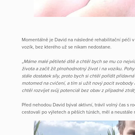
Momentálně je David na následné rehabilitační péči v
vozík, bez kterého už se nikam nedostane.
„
Máme malé pětileté dítě a chtěl bych se mu co nejví
života a začít žít plnohodnotný život i na vozíku. Poh
stále dostatek síly, proto bych si chtěl pořídit přída
motomed na cvičení, a tím si užít nový pocit svobody 
chtěl rozvíjet svůj potenciál bez obav z případné ztrát
Před nehodou David býval aktivní, trávil volný čas s ro
cestovali po výletech a pěších túrách, měl a neustále 