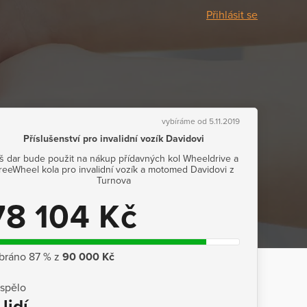
Přihlásit se
vybíráme od 5.11.2019
Příslušenství pro invalidní vozík Davidovi
š dar bude použit na nákup přídavných kol Wheeldrive a
reeWheel kola pro invalidní vozík a motomed Davidovi z
Turnova
78 104 Kč
bráno 87 % z
90 000 Kč
ispělo
 lidí