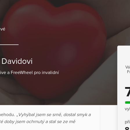
ové
k Davidovi
Vá
F
ive a FreeWheel pro invalidní
vy
nehodu. „
Vyhýbal jsem se srně, dostal smyk a
té doby jsem ochrnutý a stal se ze mě
př
8