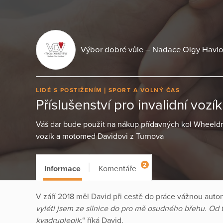
Výbor dobré vůle – Nadace Olgy Havl
LIDÉ S POSTIŽENÍM
SPORT A VOLNÝ ČAS
Příslušenství pro invalidní vozí
Váš dar bude použit na nákup přídavných kol Wheeldr
vozík a motomed Davidovi z Turnova
2
Informace
Komentáře
V září 2018 měl David při cestě do práce vážnou auto
vylétl jsem ze silnice do pro mě osudného břehu. Od 
kvadruplegik
,“ říká David.