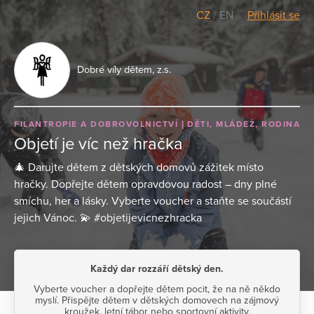
CZ
/
EN
Přihlásit se
Dobré víly dětem, z.s.
FILANTROPIE A DOBROVOLNICTVÍ
DĚTI, MLÁDEŽ, RODINA
Objetí je víc než hračka
🎄 Darujte dětem z dětských domovů zážitek místo
hračky. Dopřejte dětem opravdovou radost – dny plné
smíchu, her a lásky. Vyberte voucher a staňte se součástí
jejich Vánoc. 💫 #objetijevicnezhracka
Každý dar rozzáří dětský den.
Vyberte voucher a dopřejte dětem pocit, že na ně někdo
myslí. Přispějte dětem v dětských domovech na zájmový
kroužek, letní tábor nebo sportovní aktivity.