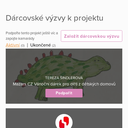
Dárcovské výzvy k projektu
Podpořte tento projekt ještě víc a
Založit dárcovskou výzvu
zapojte kamarády
Aktivní
|
Ukončené
(0)
(2)
TEREZA ŠINDLEROVÁ
Mazars CZ Vánoční dárek pro děti z dětských domovů
Podpořit