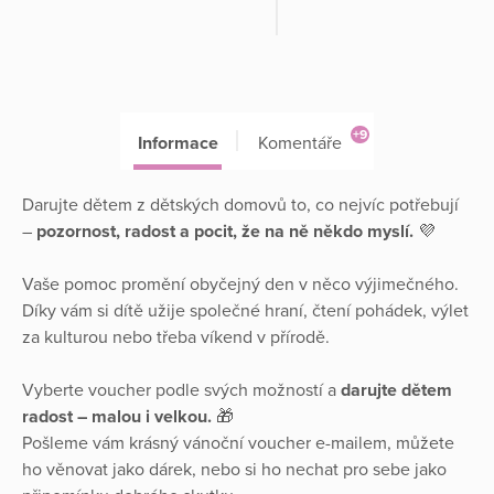
+9
Informace
Komentáře
Darujte dětem z dětských domovů to, co nejvíc potřebují
–
pozornost, radost a pocit, že na ně někdo myslí.
💜
Vaše pomoc promění obyčejný den v něco výjimečného.
Díky vám si dítě užije společné hraní, čtení pohádek, výlet
za kulturou nebo třeba víkend v přírodě.
Vyberte voucher podle svých možností a
darujte dětem
radost – malou i velkou.
🎁
Pošleme vám krásný vánoční voucher e-mailem, můžete
ho věnovat jako dárek, nebo si ho nechat pro sebe jako