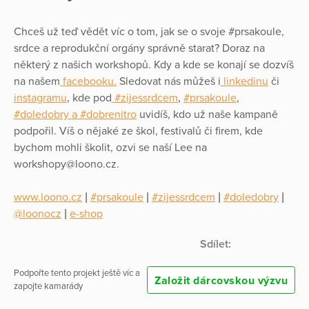
Chceš už teď vědět víc o tom, jak se o svoje #prsakoule,
srdce a reprodukční orgány správně starat? Doraz na
některý z našich workshopů. Kdy a kde se konají se dozvíš
na našem
facebooku.
Sledovat nás můžeš i
linkedinu
či
instagramu
, kde pod
#zijessrdcem
,
#prsakoule
,
#doledobry a #dobrenitro
uvidíš, kdo už naše kampaně
podpořil. Víš o nějaké ze škol, festivalů či firem, kde
bychom mohli školit, ozvi se naší Lee na
workshopy@loono.cz.
www.loono.cz
|
#prsakoule
|
#zijessrdcem
|
#doledobry
|
@loonocz
|
e-shop
Sdílet:
Podpořte tento projekt ještě víc a
Založit dárcovskou výzvu
zapojte kamarády