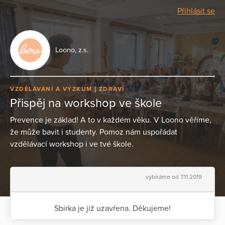
Přihlásit se
Loono, z.s.
VZDĚLÁVÁNÍ A VÝZKUM
ZDRAVÍ
Přispěj na workshop ve škole
Prevence je základ! A to v každém věku. V Loono věříme,
že může bavit i studenty. Pomoz nám uspořádat
vzdělávací workshop i ve tvé škole.
vybíráme od 7.11.2019
Sbírka je již uzavřena. Děkujeme!