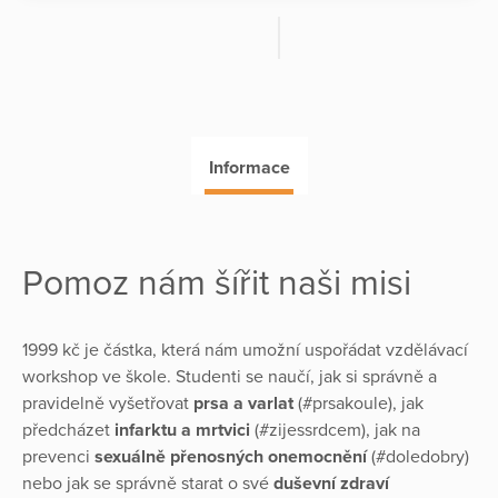
Informace
Pomoz nám šířit naši misi
1999 kč je částka, která nám umožní uspořádat vzdělávací
workshop ve škole. Studenti se naučí, jak si správně a
pravidelně vyšetřovat
prsa a varlat
(#prsakoule), jak
předcházet
infarktu a mrtvici
(#zijessrdcem), jak na
prevenci
sexuálně přenosných onemocnění
(#doledobry)
nebo jak se správně starat o své
duševní zdraví