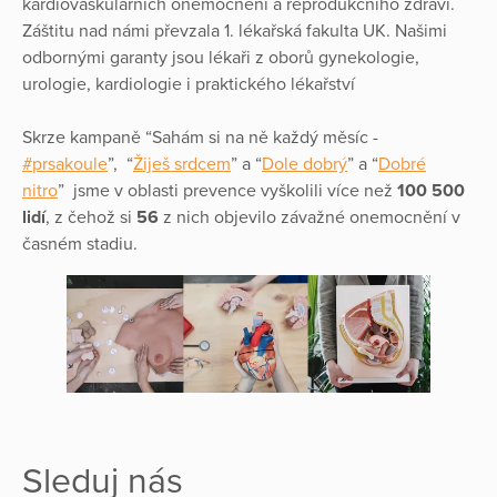
kardiovaskulárních onemocnění a reprodukčního zdraví.
Záštitu nad námi převzala 1. lékařská fakulta UK. Našimi
odbornými garanty jsou lékaři z oborů gynekologie,
urologie, kardiologie i praktického lékařství
Skrze kampaně “Sahám si na ně každý měsíc -
#prsakoule
”, “
Žiješ srdcem
” a “
Dole dobrý
” a “
Dobré
nitro
” jsme v oblasti prevence vyškolili více než
100 500
lidí
, z čehož si
56
z nich objevilo závažné onemocnění v
časném stadiu.
Sleduj nás