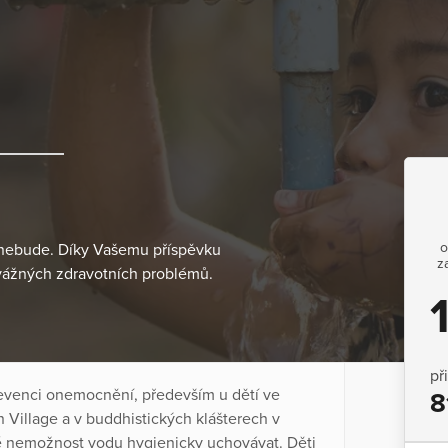
o
 nebude. Díky Vašemu příspěvku
z
a vážných zdravotních problémů.
př
evenci onemocnění, především u dětí ve
8
Village a v buddhistických klášterech v
aké nemožnost vodu hygienicky uchovávat. Děti