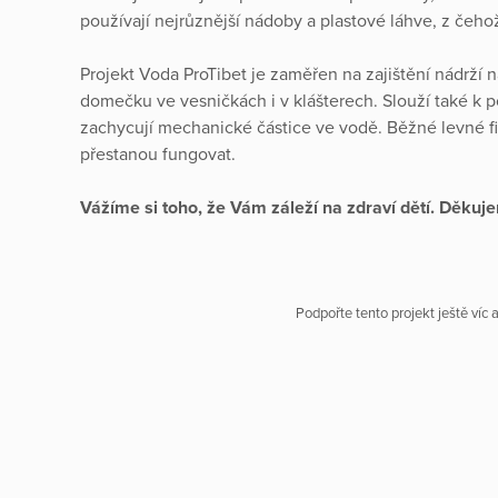
používají nejrůznější nádoby a plastové láhve, z če
Projekt Voda ProTibet je zaměřen na zajištění nádrží
domečku ve vesničkách i v klášterech. Slouží také k poř
zachycují mechanické částice ve vodě. Běžné levné fi
přestanou fungovat.
Vážíme si toho, že Vám záleží na zdraví dětí. Děkuj
Podpořte tento projekt ještě víc