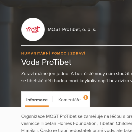
MOST ProTibet, o. p. s.
HUMANITÁRNÍ POMOC
ZDRAVÍ
Voda ProTibet
Zdraví máme jen jedno. A bez čisté vody nám sloužit
se tibetské děti budou moci kdykoliv napít bez rizik
8
Informace
Komentáře
Organizace MOST ProTibet se zaměřuje na léčbu a pr
vesničce Tibetan Homes Foundation, Tibetan Children 
Himálaji. Často je trápí nedostatek pitné vody, ale t