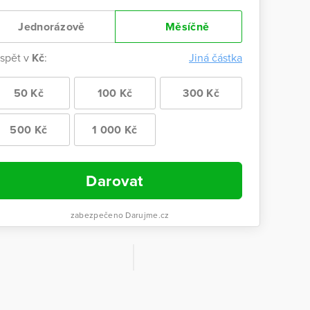
Jednorázově
Měsíčně
ispět v
Kč
:
Jiná částka
50 Kč
100 Kč
300 Kč
500 Kč
1 000 Kč
Darovat
zabezpečeno Darujme.cz