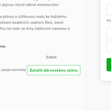
hož plynou různá vážná onemocnění.
 na pitnou a užitkovou vodu ke každému
Př
ízení kvalitních vodních filtrů, které
ltry na vodu se brzy částicemi zanesou a
eme.
Sdílet:
Založit dárcovskou výzvu
 a zapojte kamarády