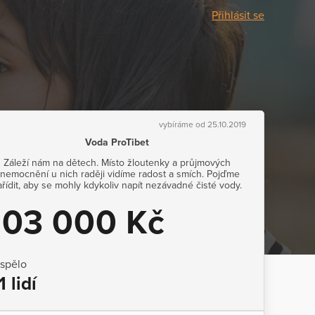
Přihlásit se
vybíráme od 25.10.2019
Voda ProTibet
Záleží nám na dětech. Místo žloutenky a průjmových
nemocnění u nich raději vidíme radost a smích. Pojďme
ařídit, aby se mohly kdykoliv napít nezávadné čisté vody.
103 000 Kč
ispělo
1 lidí