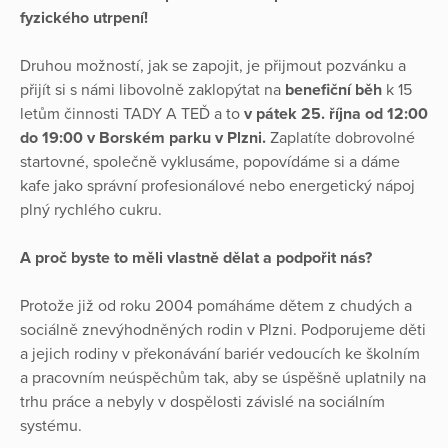
fyzického utrpení!
Druhou možností, jak se zapojit, je přijmout pozvánku a
přijít si s námi libovolně zaklopýtat na
benefiční běh
k 15
letům činnosti TADY A TEĎ a to
v pátek 25. října od 12:00
do 19:00 v Borském parku v Plzni.
Zaplatíte dobrovolné
startovné, společně vyklusáme, popovídáme si a dáme
kafe jako správní profesionálové nebo energetický nápoj
plný rychlého cukru.
A proč byste to měli vlastně dělat a podpořit nás?
Protože již od roku 2004 pomáháme dětem z chudých a
sociálně znevýhodněných rodin v Plzni. Podporujeme děti
a jejich rodiny v překonávání bariér vedoucích ke školním
a pracovním neúspěchům tak, aby se úspěšně uplatnily na
trhu práce a nebyly v dospělosti závislé na sociálním
systému.