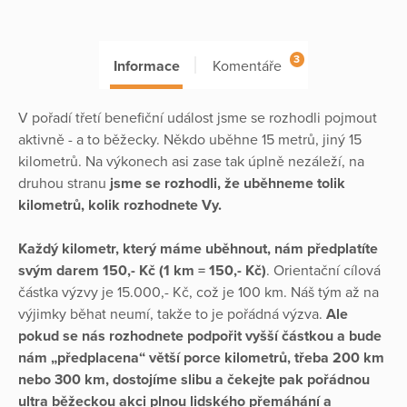
3
Informace
Komentáře
V pořadí třetí benefiční událost jsme se rozhodli pojmout
aktivně - a to běžecky. Někdo uběhne 15 metrů, jiný 15
kilometrů. Na výkonech asi zase tak úplně nezáleží, na
druhou stranu
jsme se rozhodli, že uběhneme tolik
kilometrů, kolik rozhodnete Vy.
Každý kilometr, který máme uběhnout, nám předplatíte
svým darem 150,- Kč (1 km = 150,- Kč)
. Orientační cílová
částka výzvy je 15.000,- Kč, což je 100 km. Náš tým až na
výjimky běhat neumí, takže to je pořádná výzva.
Ale
pokud se nás rozhodnete podpořit vyšší částkou a bude
nám „předplacena“ větší porce kilometrů, třeba 200 km
nebo 300 km, dostojíme slibu a čekejte pak pořádnou
ultra běžeckou akci plnou lidského přemáhání a