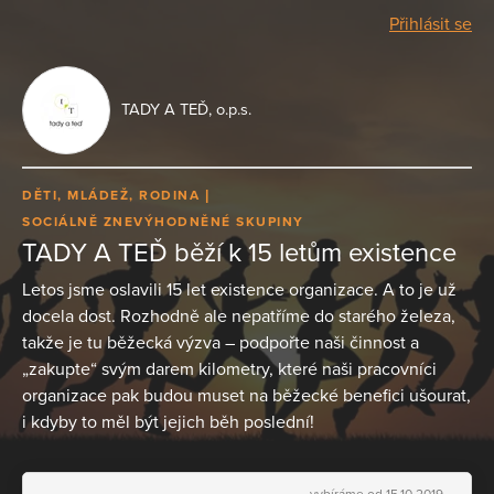
Přihlásit se
TADY A TEĎ, o.p.s.
DĚTI, MLÁDEŽ, RODINA
SOCIÁLNĚ ZNEVÝHODNĚNÉ SKUPINY
TADY A TEĎ běží k 15 letům existence
Letos jsme oslavili 15 let existence organizace. A to je už
docela dost. Rozhodně ale nepatříme do starého železa,
takže je tu běžecká výzva – podpořte naši činnost a
„zakupte“ svým darem kilometry, které naši pracovníci
organizace pak budou muset na běžecké benefici ušourat,
i kdyby to měl být jejich běh poslední!
vybíráme od 15.10.2019