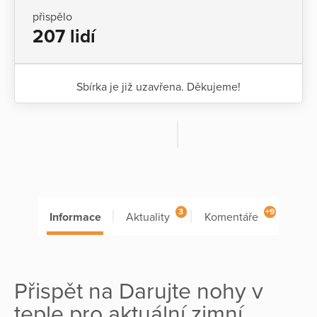
přispělo
207 lidí
Sbírka je již uzavřena. Děkujeme!
3
+9
Informace
Aktuality
Komentáře
Přispět na Darujte nohy v
teple pro aktuální zimní