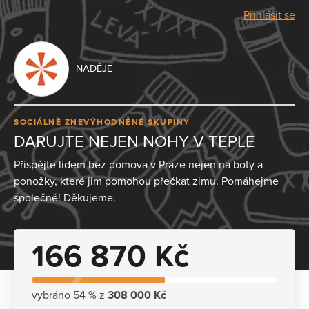
Přihlásit se
NADĚJE
SOCIÁLNĚ ZNEVÝHODNĚNÉ SKUPINY
DARUJTE NEJEN NOHY V TEPLE
Přispějte lidem bez domova v Praze nejen na boty a
ponožky, které jim pomohou přečkat zimu. Pomáhejme
společně! Děkujeme.
166 870 Kč
vybráno 54 % z
308 000 Kč