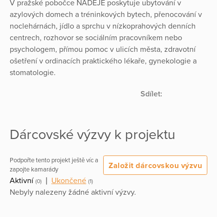
V pražské pobočce NADĚJE poskytuje ubytování v
azylových domech a tréninkových bytech, přenocování v
noclehárnách, jídlo a sprchu v nízkoprahových denních
centrech, rozhovor se sociálním pracovníkem nebo
psychologem, přímou pomoc v ulicích města, zdravotní
ošetření v ordinacích praktického lékaře, gynekologie a
stomatologie.
Sdílet:
Dárcovské výzvy k projektu
Podpořte tento projekt ještě víc a
Založit dárcovskou výzvu
zapojte kamarády
Aktivní
|
Ukončené
(0)
(1)
Nebyly nalezeny žádné aktivní výzvy.