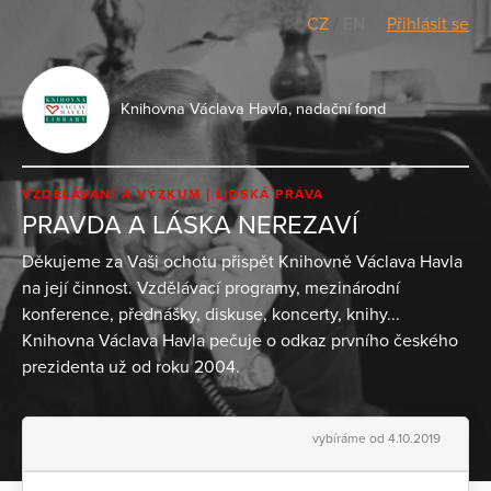
CZ
/
EN
Přihlásit se
Knihovna Václava Havla, nadační fond
VZDĚLÁVÁNÍ A VÝZKUM
LIDSKÁ PRÁVA
PRAVDA A LÁSKA NEREZAVÍ
Děkujeme za Vaši ochotu přispět Knihovně Václava Havla
na její činnost. Vzdělávací programy, mezinárodní
konference, přednášky, diskuse, koncerty, knihy...
Knihovna Václava Havla pečuje o odkaz prvního českého
prezidenta už od roku 2004.
vybíráme od 4.10.2019