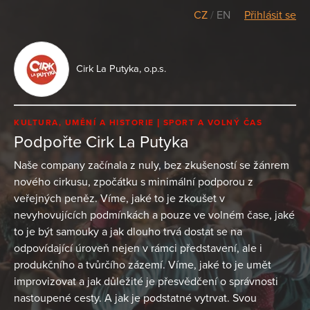
CZ
/
EN
Přihlásit se
Cirk La Putyka, o.p.s.
KULTURA, UMĚNÍ A HISTORIE
SPORT A VOLNÝ ČAS
Podpořte Cirk La Putyka
Naše company začínala z nuly, bez zkušeností se žánrem
nového cirkusu, zpočátku s minimální podporou z
veřejných peněz. Víme, jaké to je zkoušet v
nevyhovujících podmínkách a pouze ve volném čase, jaké
to je být samouky a jak dlouho trvá dostat se na
odpovídající úroveň nejen v rámci představení, ale i
produkčního a tvůrčího zázemí. Víme, jaké to je umět
improvizovat a jak důležité je přesvědčení o správnosti
nastoupené cesty. A jak je podstatné vytrvat. Svou