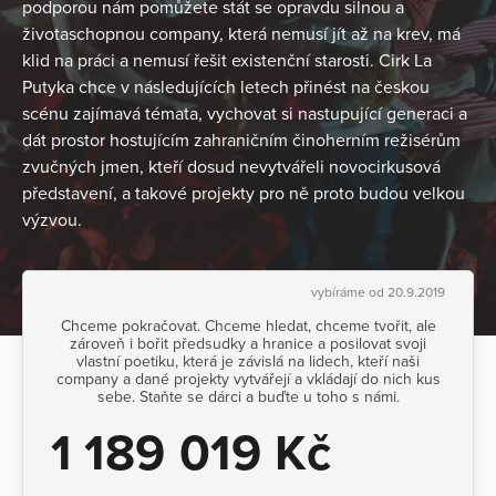
podporou nám pomůžete stát se opravdu silnou a
životaschopnou company, která nemusí jít až na krev, má
klid na práci a nemusí řešit existenční starosti. Cirk La
Putyka chce v následujících letech přinést na českou
scénu zajímavá témata, vychovat si nastupující generaci a
dát prostor hostujícím zahraničním činoherním režisérům
zvučných jmen, kteří dosud nevytvářeli novocirkusová
představení, a takové projekty pro ně proto budou velkou
výzvou.
vybíráme od 20.9.2019
Chceme pokračovat. Chceme hledat, chceme tvořit, ale
zároveň i bořit předsudky a hranice a posilovat svoji
vlastní poetiku, která je závislá na lidech, kteří naši
company a dané projekty vytvářejí a vkládají do nich kus
sebe. Staňte se dárci a buďte u toho s námi.
1 189 019 Kč