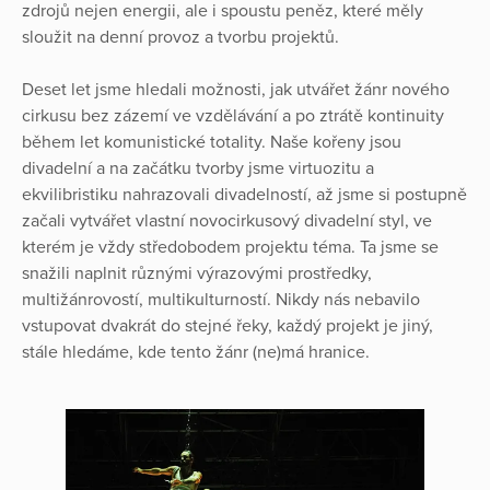
zdrojů nejen energii, ale i spoustu peněz, které měly
sloužit na denní provoz a tvorbu projektů.
Deset let jsme hledali možnosti, jak utvářet žánr nového
cirkusu bez zázemí ve vzdělávání a po ztrátě kontinuity
během let komunistické totality. Naše kořeny jsou
divadelní a na začátku tvorby jsme virtuozitu a
ekvilibristiku nahrazovali divadelností, až jsme si postupně
začali vytvářet vlastní novocirkusový divadelní styl, ve
kterém je vždy středobodem projektu téma. Ta jsme se
snažili naplnit různými výrazovými prostředky,
multižánrovostí, multikulturností. Nikdy nás nebavilo
vstupovat dvakrát do stejné řeky, každý projekt je jiný,
stále hledáme, kde tento žánr (ne)má hranice.