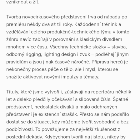
vzniknout a žít.
Tvorba novocirkusového představení trvá od nápadu po
premiéru někdy dva až tři roky. Každodenní trénink a
vzdělávání celého produkčně-technického týmu v tomto
žánru navíc zabírají v porovnání s klasickým divadlem
mnohem více času. Všechny technické složky – stavba,
odborný rigging, lighting design i zvuk – podléhají jiným
pravidlům a jsou jinak časově náročné. Příprava herců je
nekonečný proces péče o tělo, ale i mysl, kterou se
snažíte aktivovat novými impulzy a tématy.
Tituly, které jsme vytvořili, zůstávají na repertoáru několik
let a daleko předčily očekávání a slibovaná čísla. Špatné
představení, nedostatek diváků a málo odehraných
představení je existenční strašák. Přesto se nám podařilo
dostat se do situace, kdy můžeme tvořit svobodně a bez
podbízivosti. To považujeme za největší zkušenost z
poslední dekády. Kdybychom tvořili na jistotu, nikdy by