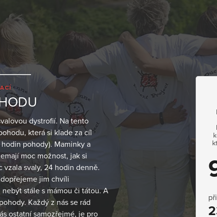
ACÍ
OHODU
lovou dystrofií. Na tento
ohodu, která si klade za cíl
k
k
66 hodin pohody). Maminky a
í nemají moc možnost, jak si
c vzala svaly, 24 hodin denně.
 dopřejeme jim chvíli
e, nebýt stále s mámou či tátou. A
př
pohody. Každý z nás se rád
2
nás ostatní samozřejmé, je pro