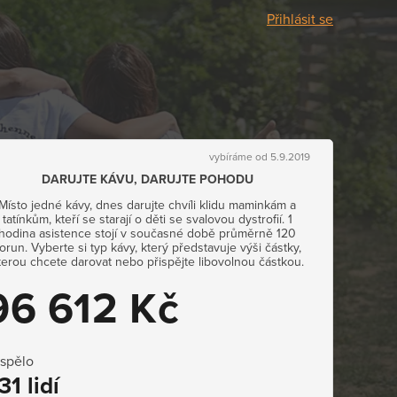
Přihlásit se
vybíráme od 5.9.2019
DARUJTE KÁVU, DARUJTE POHODU
Místo jedné kávy, dnes darujte chvíli klidu maminkám a
tatínkům, kteří se starají o děti se svalovou dystrofií. 1
hodina asistence stojí v současné době průměrně 120
orun. Vyberte si typ kávy, který představuje výši částky,
terou chcete darovat nebo přispějte libovolnou částkou.
96 612 Kč
ispělo
31 lidí