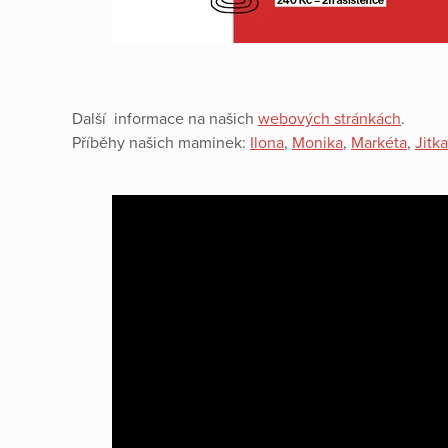
Další informace na našich
webových stránkách
.
Příběhy našich maminek:
Ilona
,
Monika
,
Markéta
,
Jitka