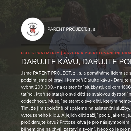
PARENT PROJECT, z. s.
LIDÉ S POSTIŽENÍM
OSVĚTA A POSKYTOVÁNÍ INFORM
DARUJTE KÁVU, DARUJTE P
Jsme PARENT PROJECT, z . s. a pomáháme lidem se sva
podzim jsme připravili kampaň Darujte kávu - Darujte p
vybrat 200 000,- na asistenční služby (tj. celkem 16
tatínci, kteří se starají o své děti se svalovou dystrofi
oddechnout. Musejí se starat o své děti, kterým nemo
Tím, že jim společně přispějeme na asistenční služby,
vytouženého klidu. A jejich děti zažijí pocit, jaké to j
proč darujte kávu? Protože káva je pro nás symbolem 
během dne na chvíli zastaví a zvolní. Něco co je pro 