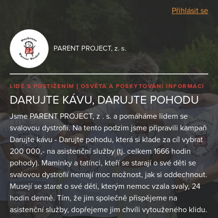
Přihlásit se
PARENT PROJECT, z. s.
LIDÉ S POSTIŽENÍM
OSVĚTA A POSKYTOVÁNÍ INFORMACÍ
DARUJTE KÁVU, DARUJTE POHODU
Jsme PARENT PROJECT, z . s. a pomáháme lidem se
svalovou dystrofií. Na tento podzim jsme připravili kampaň
Darujte kávu - Darujte pohodu, která si klade za cíl vybrat
200 000,- na asistenční služby (tj. celkem 1666 hodin
pohody). Maminky a tatínci, kteří se starají o své děti se
svalovou dystrofií nemají moc možnost, jak si oddechnout.
Musejí se starat o své děti, kterým nemoc vzala svaly, 24
hodin denně. Tím, že jim společně přispějeme na
asistenční služby, dopřejeme jim chvíli vytouženého klidu.