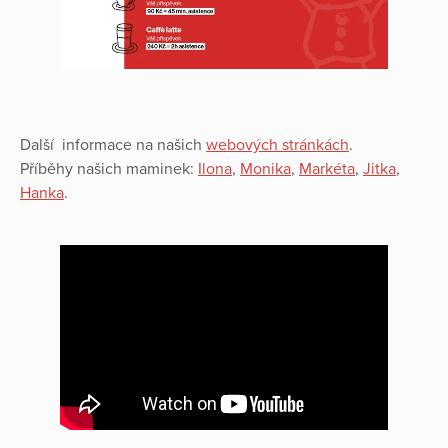
Další informace na našich
webových stránkách
.
Příběhy našich maminek:
Ilona
,
Monika
,
Markéta
,
Jitka
,
Hanka
.