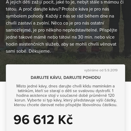
A jejich děti zažijí pocit, jaké to je, nebýt stále s mámou či
tátou. A proč darujte kávu? Protože káva je pro nás
symbolem pohody. Každý z nás se rád během dne na
chvíli zastaví a zvolní. Něco co je pro nás ostatní
samozřejmé, je pro někoho nepředstavitelné. Přispějte
jedné takové mámě nebo tátovi na 30 min. nebo více
hodin asistenčních služeb, aby se mohli chvíli věnovat
sami sobě. Děkujeme.
vybíráme od 5.9.2019
DARUJTE KÁVU, DARUJTE POHODU
Místo jedné kávy, dnes darujte chvíli klidu maminkám a
tatínkům, kteří se starají o děti se svalovou dystrofií. 1
hodina asistence stojí v současné době průměrně 120
korun. Vyberte si typ kávy, který představuje výši částky,
kterou chcete darovat nebo přispějte libovolnou částkou.
96 612 Kč