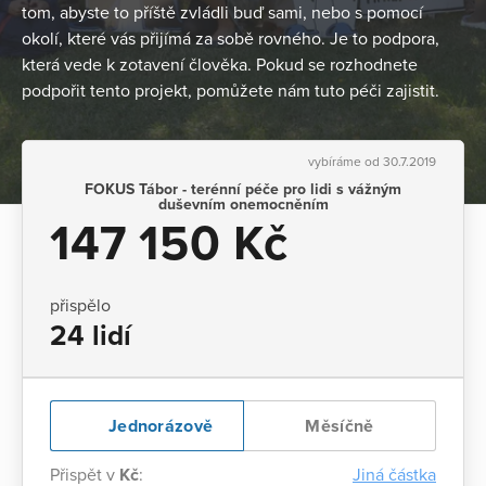
tom, abyste to příště zvládli buď sami, nebo s pomocí
okolí, které vás přijímá za sobě rovného. Je to podpora,
která vede k zotavení člověka. Pokud se rozhodnete
podpořit tento projekt, pomůžete nám tuto péči zajistit.
vybíráme od 30.7.2019
FOKUS Tábor - terénní péče pro lidi s vážným
duševním onemocněním
147 150 Kč
přispělo
24 lidí
Jednorázově
Měsíčně
Přispět v
Kč
:
Jiná částka