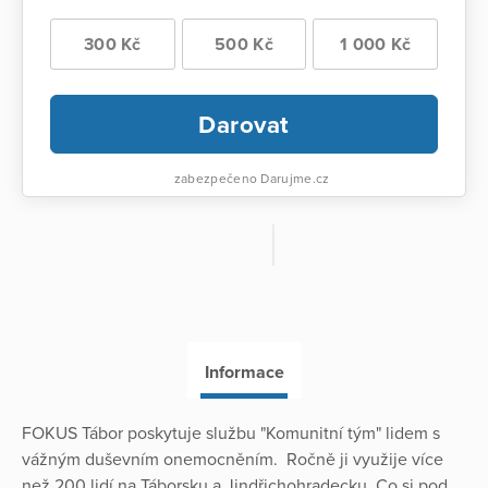
300 Kč
500 Kč
1 000 Kč
Darovat
zabezpečeno Darujme.cz
Informace
FOKUS Tábor poskytuje službu "Komunitní tým" lidem s
vážným duševním onemocněním. Ročně ji využije více
než 200 lidí na Táborsku a Jindřichohradecku. Co si pod