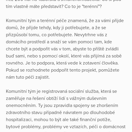
tím vlastně máte představit? Co to je "terénní"?
Komunitní tým a terénní péče znamená, že za vámi přijde
domů, že přijde tehdy, kdy ji potřebujete, a že se
přizpůsobí tomu, co potřebujete. Nevytrhne vás z
domácího prostředí a snaží se vám pomoci tam, kde
chcete být a podpořit vás v tom, abyste to příště zvládli
buď sami, nebo s pomocí okolí, které vás přijímá za sobě
rovného. Je to podpora, která vede k zotavení člověka.
Pokud se rozhodnete podpořit tento projekt, pomůžete
nám tuto péči zajistit.
Komunitní tým je registrovaná sociální služba, která se
zaměřuje na řešení obtíží lidí s vážným duševním
onemocněním. Ty jsou zpravidla spojeny se zhoršením
zdravotního stavu případně návratem po dlouhodobé
hospitalizaci, mohou to být ale také finanční potíže,
bytové problémy, problémy ve vztazích, péči o domácnost