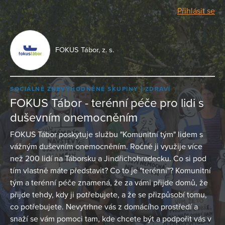
Přihlásit se
FOKUS Tábor, z. s.
SOCIÁLNĚ ZNEVÝHODNĚNÉ SKUPINY
ZDRAVÍ
FOKUS Tábor - terénní péče pro lidi s
duševním onemocněním
FOKUS Tábor poskytuje službu "Komunitní tým" lidem s
vážným duševním onemocněním. Ročně ji využije více
než 200 lidí na Táborsku a Jindřichohradecku. Co si pod
tím vlastně máte představit? Co to je "terénní"? Komunitní
tým a terénní péče znamená, že za vámi přijde domů, že
přijde tehdy, kdy ji potřebujete, a že se přizpůsobí tomu,
co potřebujete. Nevytrhne vás z domácího prostředí a
snaží se vám pomoci tam, kde chcete být a podpořit vás v