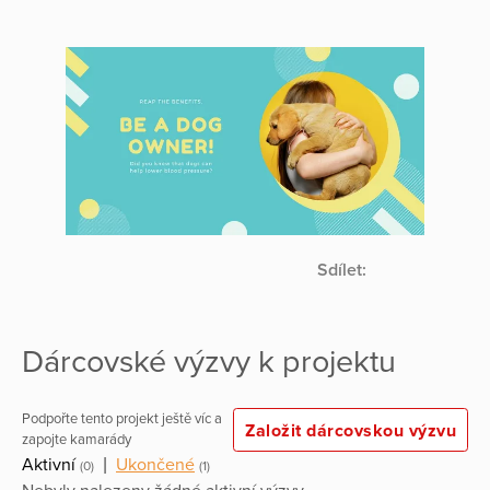
Sdílet:
Dárcovské výzvy k projektu
Podpořte tento projekt ještě víc a
Založit dárcovskou výzvu
zapojte kamarády
Aktivní
|
Ukončené
(0)
(1)