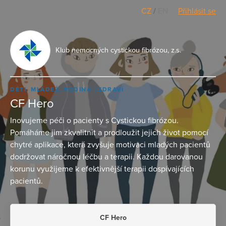
CZ
/
EN
Přihlásit se
Klub nemocných cystickou fibrózou, z.s.
DĚTI, MLÁDEŽ, RODINA
ZDRAVÍ
CF Hero
Inovujeme péči o pacienty s Cystickou fibrózou.
Pomáháme jim zkvalitnit a prodloužit jejich život pomocí
chytré aplikace, která zvyšuje motivaci mladých pacientů
dodržovat náročnou léčbu a terapii. Každou darovanou
korunu využijeme k efektivnější terapii dospívajících
pacientů.
CF Hero