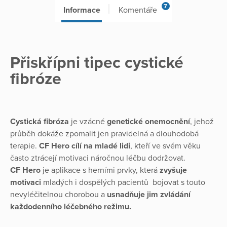
7
Informace
Komentáře
Přiskřípni tipec cystické
fibróze
Cystická fibróza
je vzácné
genetické onemocnění
, jehož
průběh dokáže zpomalit jen pravidelná a dlouhodobá
terapie.
CF Hero
cílí na mladé lidi
, kteří ve svém věku
často ztrácejí motivaci náročnou léčbu dodržovat.
CF Hero
je aplikace s herními prvky, která
zvyšuje
motivaci
mladých i dospělých pacientů bojovat s touto
nevyléčitelnou chorobou a
usnadňuje jim zvládání
každodenního léčebného režimu.