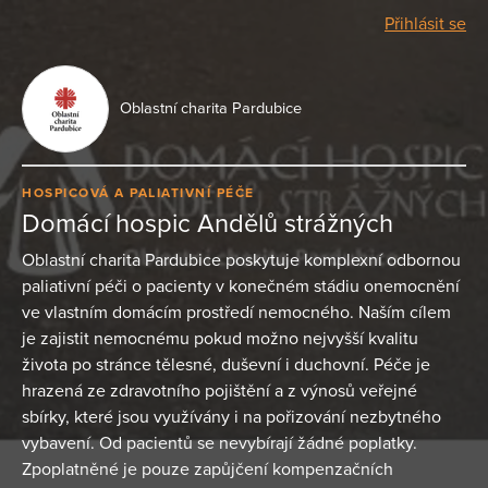
Přihlásit se
Oblastní charita Pardubice
HOSPICOVÁ A PALIATIVNÍ PÉČE
Domácí hospic Andělů strážných
Oblastní charita Pardubice poskytuje komplexní odbornou
paliativní péči o pacienty v konečném stádiu onemocnění
ve vlastním domácím prostředí nemocného. Naším cílem
je zajistit nemocnému pokud možno nejvyšší kvalitu
života po stránce tělesné, duševní i duchovní. Péče je
hrazená ze zdravotního pojištění a z výnosů veřejné
sbírky, které jsou využívány i na pořizování nezbytného
vybavení. Od pacientů se nevybírají žádné poplatky.
Zpoplatněné je pouze zapůjčení kompenzačních