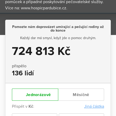
pomůcek a případné poskytování pečovatelské služby.
Více na: www.hospicpardubice.cz.
Pomozte nám doprovázet umírající a pečující rodiny až
do konce
Každý dar má smysl, když jde o pomoc druhým.
724 813 Kč
přispělo
136 lidí
Jednorázově
Měsíčně
Přispět v
Kč
:
Jiná částka