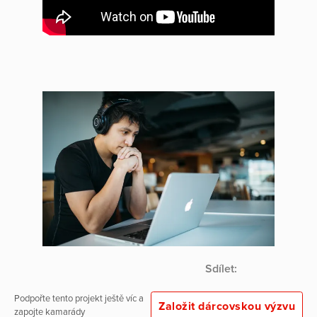
Sdílet:
Podpořte tento projekt ještě víc a
Založit dárcovskou výzvu
zapojte kamarády