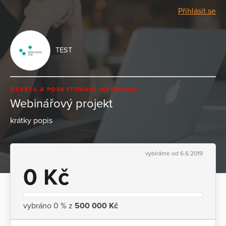
Přihlásit se
TEST
OSVĚTA A POSKYTOVÁNÍ INFORMACÍ
Webinářový projekt
krátky popis
vybíráme od 6.6.2019
0 Kč
vybráno 0 % z
500 000 Kč