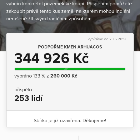
vybrán konkrétní pozemek ke koupi. Přispěním pomůžete
zakoupit právě tento kus země, na kterém mohou indiáni
nerušeně žít svým tradičním způsobem.
vybíráme od 23.5.2019
PODPOŘME KMEN ARHUACOS
344 926 Kč
vybráno 133 % z
260 000 Kč
přispělo
253 lidí
Sbírka je již uzavřena. Děkujeme!