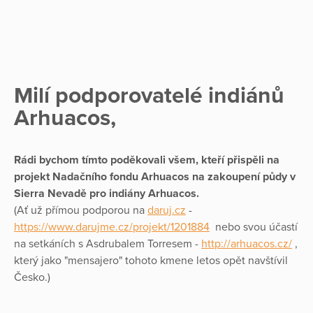
Milí podporovatelé indiánů
Arhuacos,
Rádi bychom tímto poděkovali všem, kteří přispěli na
projekt Nadačního fondu Arhuacos na zakoupení půdy v
Sierra Nevadě pro indiány Arhuacos.
(Ať už přímou podporou na
daruj.cz
-
https://www.darujme.cz/projekt/1201884
nebo svou účastí
na setkáních s Asdrubalem Torresem -
http://arhuacos.cz/
,
který jako "mensajero" tohoto kmene letos opět navštívil
Česko.)