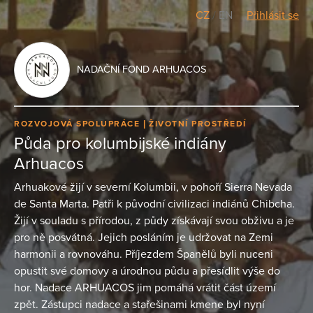
CZ
/
EN
Přihlásit se
NADAČNÍ FOND ARHUACOS
ROZVOJOVÁ SPOLUPRÁCE
ŽIVOTNÍ PROSTŘEDÍ
Půda pro kolumbijské indiány
Arhuacos
Arhuakové žijí v severní Kolumbii, v pohoří Sierra Nevada
de Santa Marta. Patři k původní civilizaci indiánů Chibcha.
Žijí v souladu s přírodou, z půdy získávají svou obživu a je
pro ně posvátná. Jejich posláním je udržovat na Zemi
harmonii a rovnováhu. Příjezdem Španělů byli nuceni
opustit své domovy a úrodnou půdu a přesídlit výše do
hor. Nadace ARHUACOS jim pomáhá vrátit část území
zpět. Zástupci nadace a stařešinami kmene byl nyní