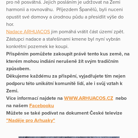
pro ně posvátná. Jejich posláním je udržovat na Zemi
harmonii a rovnováhu. Příjezdem Španělů, byli nuceni
opustit své domovy a úrodnou půdu a přesídlit výše do
hor.
Nadace ARHUACOS
jim pomáhá vrátit část území zpět.
Zástupci nadace a stařešinami kmene byl nyní vybrán
konkrétní pozemek ke koupi.
Přispěním pomůžete zakoupit právě tento kus země, na
kterém mohou indiáni nerušeně žít svým tradičním
způsobem.
Děkujeme každému za přispění, vyjadřujete tím nejen
podporu této unikátní komunitě lidí, ale i svůj vztah k
Zemi.
Více informací najdete na
WWW.ARHUACOS.CZ
nebo
na našem
Facebooku
Můžete se také podívat na dokument České televize
"Naděje pro Arhuaky"