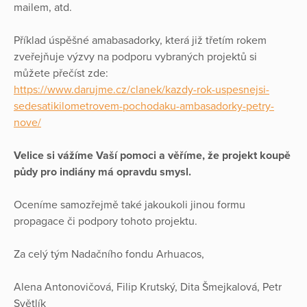
mailem, atd.
Příklad úspěšné amabasadorky, která již třetím rokem
zveřejňuje výzvy na podporu vybraných projektů si
můžete přečíst zde:
https://www.darujme.cz/clanek/kazdy-rok-uspesnejsi-
sedesatikilometrovem-pochodaku-ambasadorky-petry-
nove/
Velice si vážíme Vaší pomoci a věříme, že projekt koupě
půdy pro indiány má opravdu smysl.
Oceníme samozřejmě také jakoukoli jinou formu
propagace či podpory tohoto projektu.
Za celý tým Nadačního fondu Arhuacos,
Alena Antonovičová, Filip Krutský, Dita Šmejkalová, Petr
Světlík