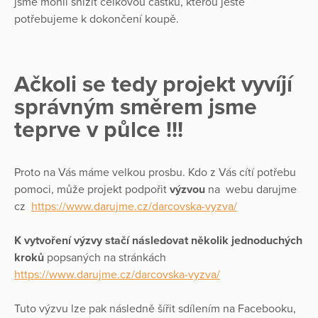
jsme mohli snížit celkovou částku, kterou ještě
potřebujeme k dokončení koupě.
Ačkoli se tedy projekt vyvíjí
správným směrem jsme
teprve v půlce !!!
Proto na Vás máme velkou prosbu. Kdo z Vás cítí potřebu
pomoci, může projekt podpořit
výzvou
na webu darujme
cz
https://www.darujme.cz/darcovska-vyzva/
K vytvoření výzvy stačí následovat několik jednoduchých
kroků
popsaných na stránkách
https://www.darujme.cz/darcovska-vyzva/
Tuto výzvu lze pak následně šířit sdílením na Facebooku,