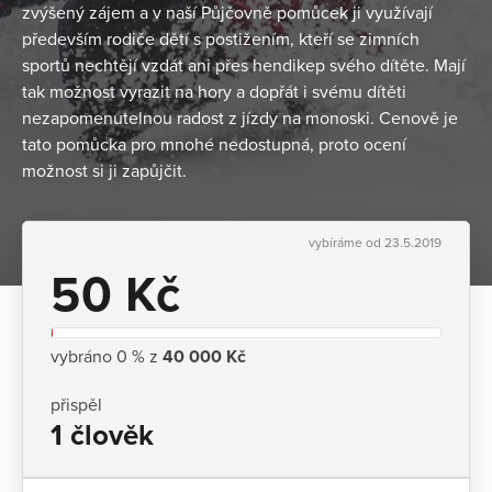
zvýšený zájem a v naší Půjčovně pomůcek ji využívají
především rodiče dětí s postižením, kteří se zimních
sportů nechtějí vzdát ani přes hendikep svého dítěte. Mají
tak možnost vyrazit na hory a dopřát i svému dítěti
nezapomenutelnou radost z jízdy na monoski. Cenově je
tato pomůcka pro mnohé nedostupná, proto ocení
možnost si ji zapůjčit.
vybíráme od 23.5.2019
50 Kč
vybráno 0 % z
40 000 Kč
přispěl
1 člověk