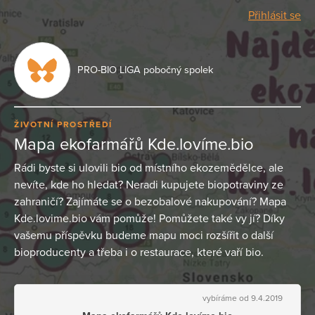
Přihlásit se
PRO-BIO LIGA pobočný spolek
ŽIVOTNÍ PROSTŘEDÍ
Mapa ekofarmářů Kde.lovíme.bio
Rádi byste si ulovili bio od místního ekozemědělce, ale
nevíte, kde ho hledat? Neradi kupujete biopotraviny ze
zahraničí? Zajímáte se o bezobalové nakupování? Mapa
Kde.lovime.bio vám pomůže! Pomůžete také vy jí? Díky
vašemu příspěvku budeme mapu moci rozšířit o další
bioproducenty a třeba i o restaurace, které vaří bio.
vybíráme od 9.4.2019