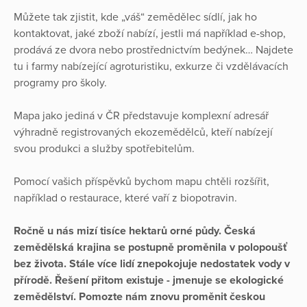
Můžete tak zjistit, kde „váš“ zemědělec sídlí, jak ho
kontaktovat, jaké zboží nabízí, jestli má například e-shop,
prodává ze dvora nebo prostřednictvím bedýnek… Najdete
tu i farmy nabízející agroturistiku, exkurze či vzdělávacích
programy pro školy.
Mapa jako jediná v ČR představuje komplexní adresář
výhradně registrovaných ekozemědělců, kteří nabízejí
svou produkci a služby spotřebitelům.
Pomocí vašich příspěvků bychom mapu chtěli rozšířit,
například o restaurace, které vaří z biopotravin.
Ročně u nás mizí tisíce hektarů orné půdy. Česká
zemědělská krajina se postupně proměnila v polopoušť
bez života. Stále více lidí znepokojuje nedostatek vody v
přírodě. Řešení přitom existuje - jmenuje se ekologické
zemědělství. Pomozte nám znovu proměnit českou