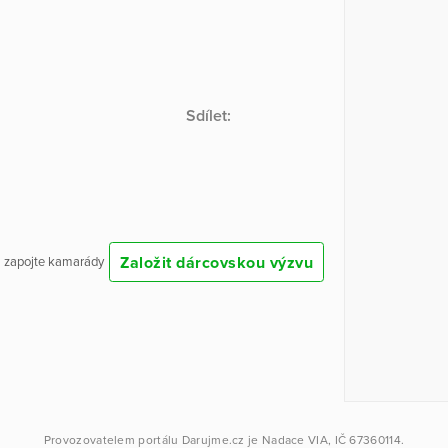
Sdílet:
Založit dárcovskou výzvu
 a zapojte kamarády
Provozovatelem portálu
Darujme.cz
je
Nadace VIA
, IČ 67360114.