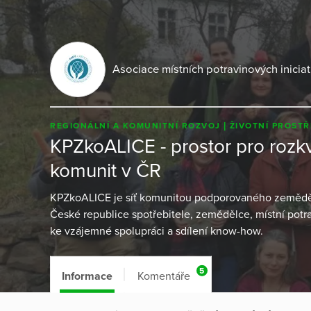
Asociace místních potravinových iniciati
REGIONÁLNÍ A KOMUNITNÍ ROZVOJ
ŽIVOTNÍ PROSTŘ
KPZkoALICE - prostor pro rozk
komunit v ČR
KPZkoALICE je síť komunitou podporovaného zemědělst
České republice spotřebitele, zemědělce, místní potr
ke vzájemné spolupráci a sdílení know-how.
5
Informace
Komentáře