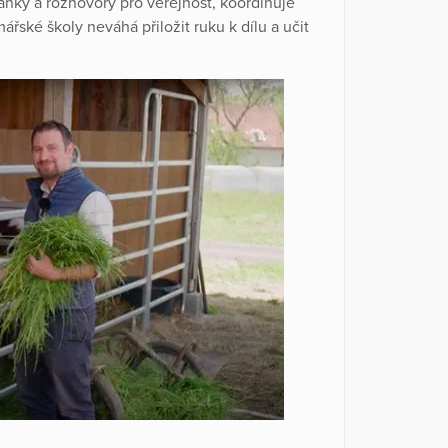
ánky a rozhovory pro veřejnost, koordinuje
ářské školy neváhá přiložit ruku k dílu a učit