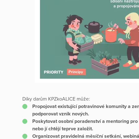
Díky darům KPZkoALICE může:
Propojovat existující potravinové komunity a z
podporovat vznik nových.
Poskytovat osobní poradenství a mentoring pro t
nebo jí chtějí teprve založit.
Organizovat pravidelná měsíční setkání, webiná