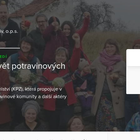
v, o.p.s.
EDÍ
vět potravinových
ví (KPZ), která propojuje v
avinové komunity a další aktéry