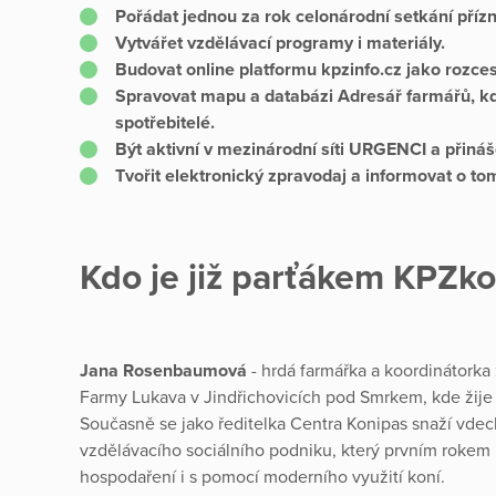
Pořádat jednou za rok celonárodní setkání příz
Vytvářet vzdělávací programy i materiály.
Budovat online platformu kpzinfo.cz jako rozces
Spravovat mapu a databázi Adresář farmářů, k
spotřebitelé.
Být aktivní v mezinárodní síti URGENCI a přináš
Tvořit elektronický zpravodaj a informovat o tom
Kdo je již parťákem KPZ
Jana Rosenbaumová
- hrdá farmářka a koordinátork
Farmy Lukava v Jindřichovicích pod Smrkem, kde žije
Současně se jako ředitelka Centra Konipas snaží vdech
vzdělávacího sociálního podniku, který prvním roke
hospodaření i s pomocí moderního využití koní.