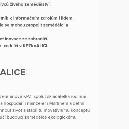
nivců živého zemědělství.
tník k informačním zdrojům i lidem.
de se mohou propojit zemědělci a
et inovace ze zahraničí.
, co klíčí v KPZkoALICI.
koALICE
a zeleninové KPZ, spoluzakladatelka rodinné
 a hospodaří i manželem Martinem a dětmi.
nout život a stabilitu inovativnímu konceptu
m učí budoucí zemědělce ekologickému