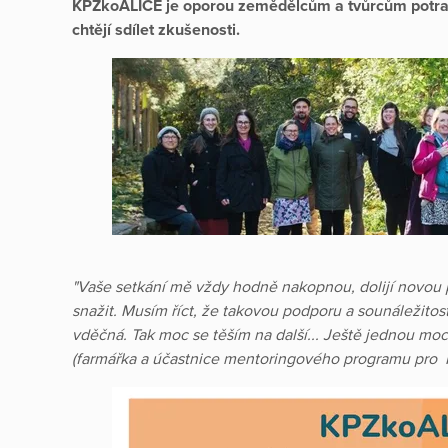
KPZkoALICE je oporou zemědělcům a tvůrcům potravi
chtějí sdílet zkušenosti.
"Vaše setkání mě vždy hodně nakopnou, dolijí novou poz
snažit. Musím říct, že takovou podporu a sounáležitos
vděčná. Tak moc se těším na další... Ještě jednou moc 
(farmářka a účastnice mentoringového programu pro