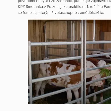
povědomí nabyté i ze zahraničí, publikuje zajímavé čl
KPZ Smetanka v Praze a jako praktikant 1. ročníku Farm
se řemeslu, kterým životaschopné zemědělství je.