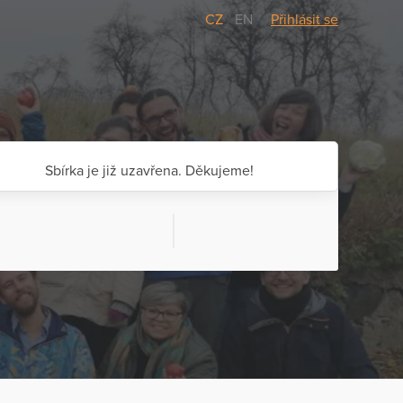
CZ
/
EN
Přihlásit se
Sbírka je již uzavřena. Děkujeme!