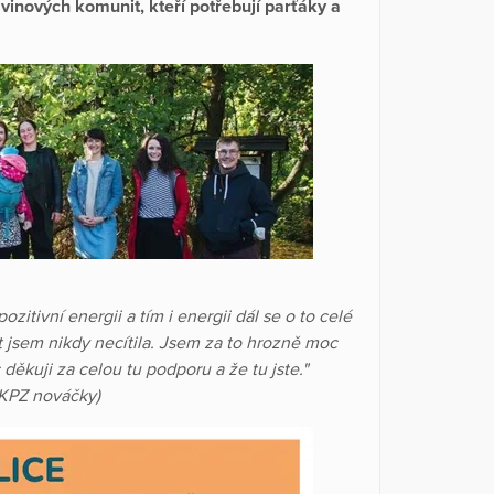
nových komunit, kteří potřebují parťáky a
itivní energii a tím i energii dál se o to celé
t jsem nikdy necítila. Jsem za to hrozně moc
děkuji za celou tu podporu a že tu jste."
 KPZ nováčky)