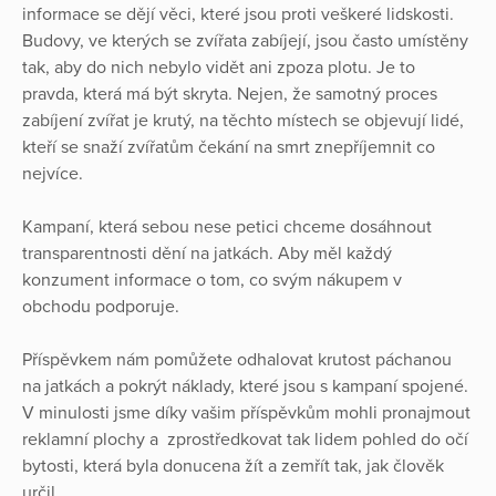
informace se dějí věci, které jsou proti veškeré lidskosti.
Budovy, ve kterých se zvířata zabíjejí, jsou často umístěny
tak, aby do nich nebylo vidět ani zpoza plotu. Je to
pravda, která má být skryta. Nejen, že samotný proces
zabíjení zvířat je krutý, na těchto místech se objevují lidé,
kteří se snaží zvířatům čekání na smrt znepříjemnit co
nejvíce.
Kampaní, která sebou nese petici chceme dosáhnout
transparentnosti dění na jatkách. Aby měl každý
konzument informace o tom, co svým nákupem v
obchodu podporuje.
Příspěvkem nám pomůžete odhalovat krutost páchanou
na jatkách a pokrýt náklady, které jsou s kampaní spojené.
V minulosti jsme díky vašim příspěvkům mohli pronajmout
reklamní plochy a zprostředkovat tak lidem pohled do očí
bytosti, která byla donucena žít a zemřít tak, jak člověk
určil.