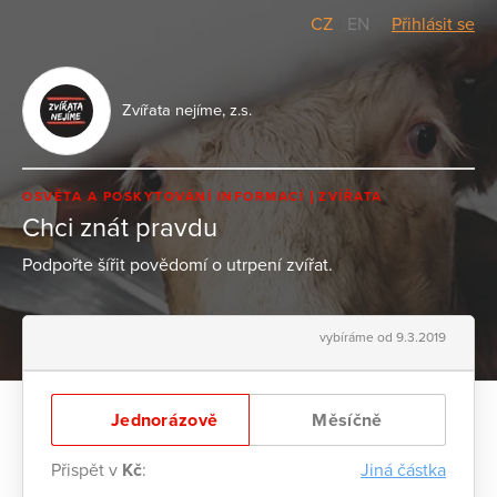
CZ
/
EN
Přihlásit se
Zvířata nejíme, z.s.
OSVĚTA A POSKYTOVÁNÍ INFORMACÍ
ZVÍŘATA
Chci znát pravdu
Podpořte šířit povědomí o utrpení zvířat.
vybíráme od 9.3.2019
Jednorázově
Měsíčně
Přispět v
Kč
:
Jiná částka