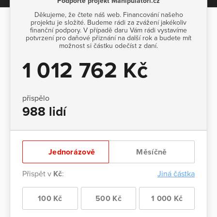
Podpořte projekt Manipulátoři.cz
Děkujeme, že čtete náš web. Financování našeho
projektu je složité. Budeme rádi za zvážení jakékoliv
finanční podpory. V případě daru Vám rádi vystavíme
potvrzení pro daňové přiznání na další rok a budete mít
možnost si částku odečíst z daní.
1 012 762 Kč
přispělo
988 lidí
Jednorázově
Měsíčně
Přispět v
Kč
:
Jiná částka
100 Kč
500 Kč
1 000 Kč