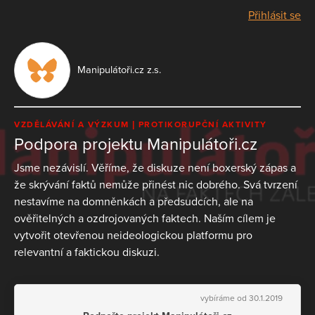
Přihlásit se
Manipulátoři.cz z.s.
VZDĚLÁVÁNÍ A VÝZKUM
PROTIKORUPČNÍ AKTIVITY
Podpora projektu Manipulátoři.cz
Jsme nezávislí. Věříme, že diskuze není boxerský zápas a
že skrývání faktů nemůže přinést nic dobrého. Svá tvrzení
nestavíme na domněnkách a předsudcích, ale na
ověřitelných a ozdrojovaných faktech. Naším cílem je
vytvořit otevřenou neideologickou platformu pro
relevantní a faktickou diskuzi.
vybíráme od 30.1.2019