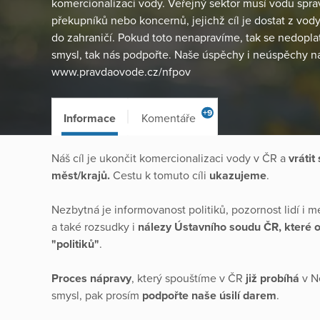
komercionalizaci vody. Veřejný sektor musí vodu sprav
překupníků nebo koncernů, jejichž cíl je dostat z vod
do zahraničí. Pokud toto nenapravíme, tak se nedopla
smysl, tak nás podpořte. Naše úspěchy i neúspěchy n
www.pravdaovode.cz/nfpov
+9
Informace
Komentáře
Náš cíl je ukončit komercionalizaci vody v ČR a
vrátit
měst/krajů.
Cestu k tomuto cíli
ukazujeme
.
Nezbytná je informovanost politiků, pozornost lidí i 
a také rozsudky i
nálezy Ústavního soudu ČR, které o
"politiků"
.
Proces nápravy
, který spouštíme v ČR
již probíhá
v N
smysl, pak prosím
podpořte naše úsilí
darem
.