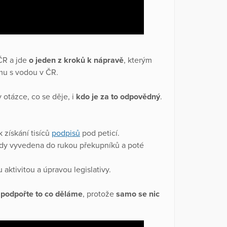
ČR a jde
o jeden z kroků k nápravě
, kterým
u s vodou v ČR.
v otázce, co se děje, i
kdo je za to odpovědný
.
k získání tisíců
podpisů
pod peticí.
vody vyvedena do rukou překupníků a poté
ktivitou a úpravou legislativy.
o
podpořte to co děláme
, protože
samo se nic