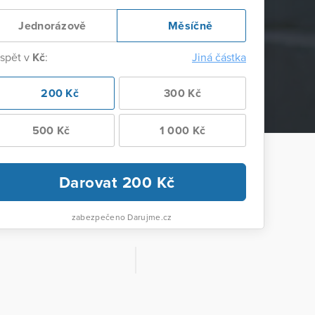
Jednorázově
Měsíčně
ispět v
Kč
:
Jiná částka
200 Kč
300 Kč
500 Kč
1 000 Kč
Darovat
200
Kč
zabezpečeno Darujme.cz