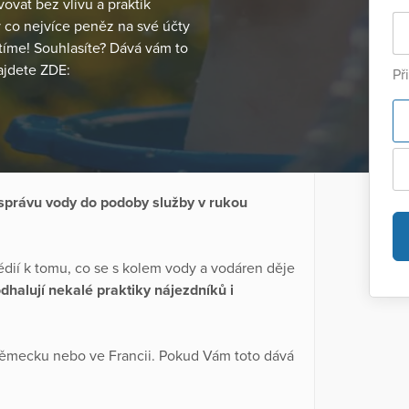
ovat bez vlivu a praktik
y co nejvíce peněz na své účty
tíme! Souhlasíte? Dává vám to
ajdete ZDE:
Př
 správu vody do podoby služby v rukou
médií k tomu, co se s kolem vody a vodáren děje
dhalují nekalé praktiky nájezdníků i
ěmecku nebo ve Francii. Pokud Vám toto dává