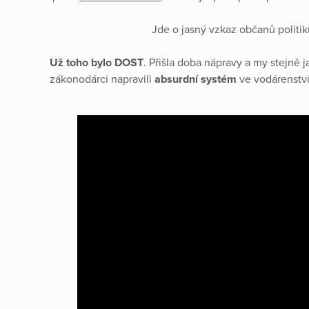
Jde o jasný vzkaz občanů politik
Už toho bylo DOST
. Přišla doba nápravy a my stejně j
zákonodárci napravili
absurdní systém
ve vodárenství