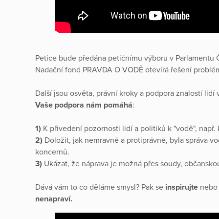
Petice bude předána petičnímu výboru v Parlamentu 
Nadační fond PRAVDA O VODĚ otevírá řešení problém
Další jsou osvěta, právní kroky a podpora znalostí lidí 
Vaše podpora nám pomáhá
:
1)
K přivedení pozornosti lidí a politiků k "vodě", např. 
2)
Doložit, jak nemravně a protiprávně, byla správa 
koncernů.
3)
Ukázat, že náprava je možná přes soudy, občanskou a
Dává vám to co děláme smysl? Pak se
inspirujte
neb
nenapraví.