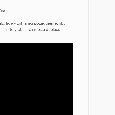
ům.
ako lidé v zahraničí
požadujeme,
aby
, na který občané i města doplácí.