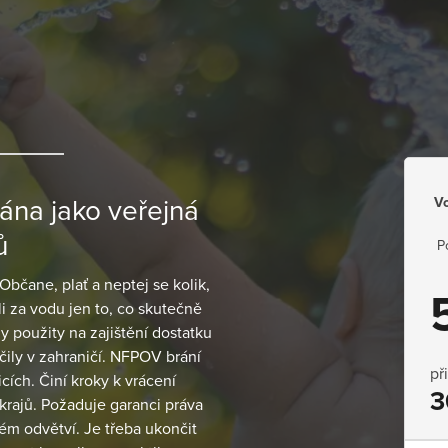
Vo
vána jako veřejná
ů
P
čane, plať a neptej se kolik,
li za vodu jen to, co skutečně
ly použity na zajištění dostatku
čily v zahraničí. NFPOV brání
př
ích. Činí kroky k vrácení
3
krajů. Požaduje garanci práva
kém odvětví. Je třeba ukončit