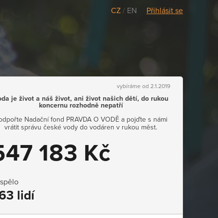
CZ
/
EN
Přihlásit se
vybíráme od 2.1.2019
da je život a náš život, ani život našich dětí, do rukou
koncernu rozhodně nepatří
odpořte Nadační fond PRAVDA O VODĚ a pojďte s námi
vrátit správu české vody do vodáren v rukou měst.
547 183 Kč
ispělo
63 lidí