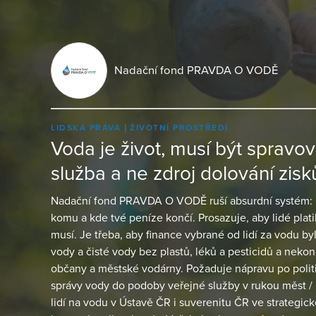
Nadační fond PRAVDA O VODĚ
LIDSKÁ PRÁVA
ŽIVOTNÍ PROSTŘEDÍ
Voda je život, musí být spravo
služba a ne zdroj dolování zisk
Nadační fond PRAVDA O VODĚ ruší absurdní systém: Ob
komu a kde tvé peníze končí. Prosazuje, aby lidé plati
musí. Je třeba, aby finance vybrané od lidí za vodu by
vody a čisté vody bez plastů, léků a pesticidů a nekon
občany a městské vodárny. Požaduje nápravu po politic
správy vody do podoby veřejné služby v rukou měst / 
lidí na vodu v Ústavě ČR i suverenitu ČR ve strategic