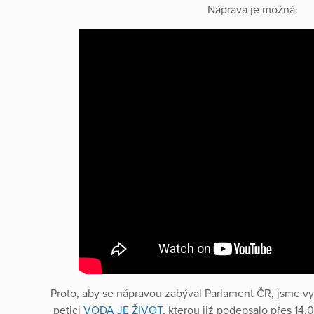
Náprava je možná:
Proto, aby se nápravou zabýval Parlament ČR, jsme v
petici
VODA JE ŽIVOT
, kterou již podepsalo přes 14