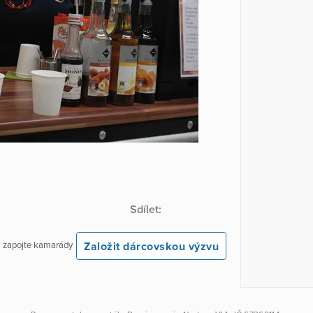
Sdílet:
Založit dárcovskou výzvu
 a zapojte kamarády