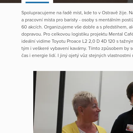
Spolupracujeme na řadě míst, kde to v Ostravě žije. Na
a pracovní místa pro baristy - osoby s mentálním pos
60 akcích. Organizujeme vše dobře a s předstihem, a
dopravou. Pro celkovou logistiku projektu Mental Caf
ideální vidíme Toyotu Proace L2 2,0 D 4D 120 s tažným
tým i veškeré vybavení kavárny. Tímto způsobem by se
čas i energie lidí. I jiný ojetý vůz stejných vlastnostm