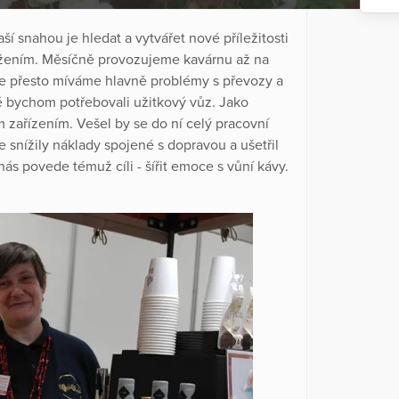
ší snahou je hledat a vytvářet nové příležitosti
tižením. Měsíčně provozujeme kavárnu až na
le přesto míváme hlavně problémy s převozy a
é bychom potřebovali užitkový vůz. Jako
 zařízením. Vešel by se do ní celý pracovní
 snížily náklady spojené s dopravou a ušetřil
i nás povede témuž cíli - šířit emoce s vůní kávy.