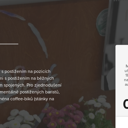
M
u
 s postižením na pozicích
1
ami s postižením na běžných
na
a
ím spojených. Pro zjednodušení
 mentálně postižených baristů,
ména coffee-biků (stánky na