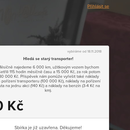
Přihlásit se
vybíráme od 18.11.2018
Hledá se starý transporter!
ěsíčně najedeme 6 000 km, užitkovým vozem bychom
šetřili 115 hodin měsíčně času a 15 000 Kč, za rok potom
80 000 Kč. Příspěvek nám pomůže vyřešit také náklady
 pořízení transporteru (100 000 Kč), náklady na pořízení
uta na jednu akci (140 Kč) a náklady na benzín (3-4 Kč na
km).
0 Kč
Sbírka je již uzavřena. Děkujeme!