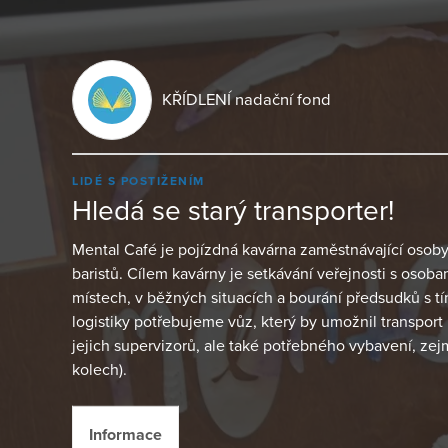
KŘÍDLENÍ nadační fond
LIDÉ S POSTIŽENÍM
Hledá se starý transporter!
Mental Café je pojízdná kavárna zaměstnávající osoby
baristů. Cílem kavárny je setkávání veřejnosti s osob
místech, v běžných situacích a bourání předsudků s t
logistiky potřebujeme vůz, který by umožnil transport
jejich supervizorů, ale také potřebného vybavení, zej
kolech).
Informace