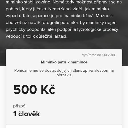
miminko stabilizováno. Nemá tedy možnost připravit se na
pohled, který ji čeká. Nemá šanci vidět, jak miminko
vypadá. Tato separace je pro maminku tíživá. Možnost
obdržet už na JIP fotografii potomka, by maminky nejen
psychicky podpořila, ale i podpořila fyziologické procesy
vedoucí k tolik důležité laktaci.
vybíráme od 1.10.2018
Miminko patří k mamince
Pomozme mu se dostat do jejich dlaní, zprvu alespoň na
obrázku.
500 Kč
přispěl
1 člověk