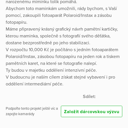
narozenému miminku tolik pomáhá.
Abychom toto maminkám umožnili, rády bychom, s Vaší
pomocí, zakoupili fotoaparát Polaroid/Instax a zásobu
fotopapíru.
Máme připravený krásný grafický návrh pamětní kartičky,
kterou maminka, společně s fotografií svého děťátka,
dostane bezprostředně po jeho stabilizaci.
V rozpočtu 10,000 Kč je počítáno s jedním fotoaparátem
Polaroid/Instax, zásobou fotopapíru na jeden rok a tiskem
pamětních karet, na které se fotografie nalepí.
Ty budou v majetku oddělení intenzivní péče.
V budoucnu je naším cílem získat stejné vybavení i pro
oddělení intermediární péče.
Sdílet:
Podpořte tento projekt ještě víc a
Založit dárcovskou výzvu
zapojte kamarády