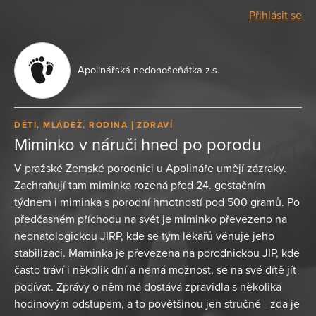
Přihlásit se
Apolinářská nedonošeňátka z.s.
DĚTI, MLÁDEŽ, RODINA
ZDRAVÍ
Miminko v náruči hned po porodu
V pražské Zemské porodnici u Apolináře umějí zázraky.
Zachraňují tam miminka rozená před 24. gestačním
týdnem i miminka s porodní hmotností pod 500 gramů. Po
předčasném příchodu na svět je miminko převezeno na
neonatologickou JIRP, kde se tým lékařů věnuje jeho
stabilizaci. Maminka je převezena na porodnickou JIP, kde
často tráví i několik dní a nemá možnost, se na své dítě jít
podívat. Zprávy o něm má dostává zpravidla s několika
hodinovým odstupem, a to povětšinou jen stručné - zda je