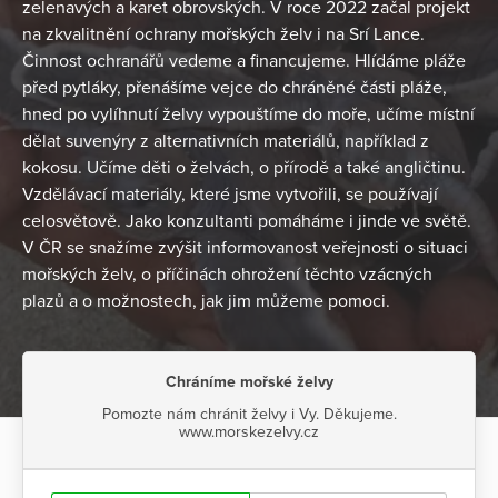
zelenavých a karet obrovských. V roce 2022 začal projekt
na zkvalitnění ochrany mořských želv i na Srí Lance.
Činnost ochranářů vedeme a financujeme. Hlídáme pláže
před pytláky, přenášíme vejce do chráněné části pláže,
hned po vylíhnutí želvy vypouštíme do moře, učíme místní
dělat suvenýry z alternativních materiálů, například z
kokosu. Učíme děti o želvách, o přírodě a také angličtinu.
Vzdělávací materiály, které jsme vytvořili, se používají
celosvětově. Jako konzultanti pomáháme i jinde ve světě.
V ČR se snažíme zvýšit informovanost veřejnosti o situaci
mořských želv, o příčinách ohrožení těchto vzácných
plazů a o možnostech, jak jim můžeme pomoci.
Chráníme mořské želvy
Pomozte nám chránit želvy i Vy. Děkujeme.
www.morskezelvy.cz