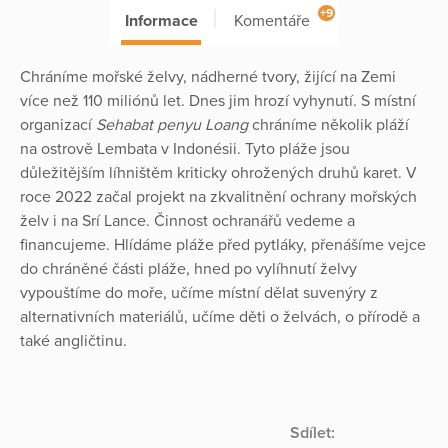
+9
Informace
Komentáře
Chráníme mořské želvy, nádherné tvory, žijící na Zemi
více než 110 miliónů let. Dnes jim hrozí vyhynutí. S místní
organizací
Sehabat penyu Loang
chráníme několik pláží
na ostrově Lembata v Indonésii. Tyto pláže jsou
důležitějším líhništěm kriticky ohrožených druhů karet. V
roce 2022 začal projekt na zkvalitnění ochrany mořských
želv i na Srí Lance. Činnost ochranářů vedeme a
financujeme. Hlídáme pláže před pytláky, přenášíme vejce
do chráněné části pláže, hned po vylíhnutí želvy
vypouštíme do moře, učíme místní dělat suvenýry z
alternativních materiálů, učíme děti o želvách, o přírodě a
také angličtinu.
Sdílet: