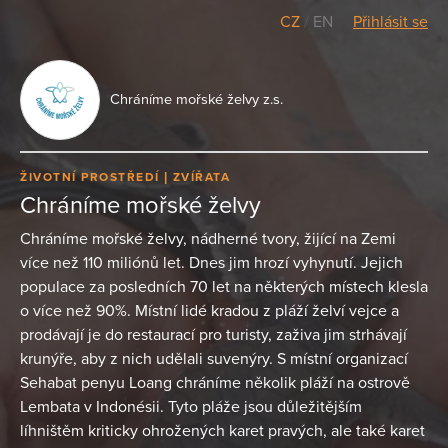
CZ
/
EN
Přihlásit se
Chráníme mořské želvy z.s.
ŽIVOTNÍ PROSTŘEDÍ
ZVÍŘATA
Chráníme mořské želvy
Chráníme mořské želvy, nádherné tvory, žijící na Zemi
více než 110 miliónů let. Dnes jim hrozí vyhynutí. Jejich
populace za posledních 70 let na některých místech klesla
o více než 90%. Místní lidé kradou z pláží želví vejce a
prodávají je do restaurací pro turisty, zaživa jim strhávají
krunýře, aby z nich udělali suvenýry. S místní organizací
Sehabat penyu Loang chráníme několik pláží na ostrově
Lembata v Indonésii. Tyto pláže jsou důležitějším
líhništěm kriticky ohrožených karet pravých, ale také karet