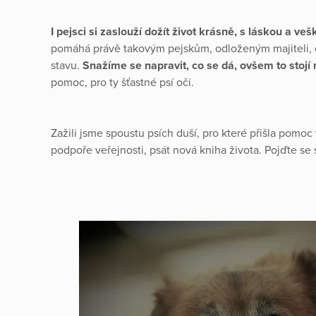
I pejsci si zaslouží dožít život krásně, s láskou a veš
pomáhá právě takovým pejskům, odloženým majiteli,
stavu.
Snažíme se napravit, co se dá, ovšem to stojí
pomoc, pro ty šťastné psí oči.
Zažili jsme spoustu psích duší, pro které přišla pomoc 
podpoře veřejnosti, psát nová kniha života. Pojďte se 