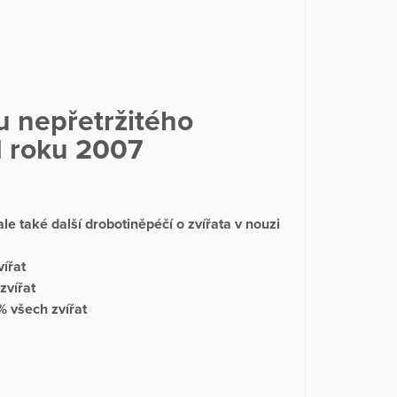
u nepřetržitého
d roku 2007
 také další drobotiněpéčí o zvířata v nouzi
ířat
zvířat
% všech zvířat