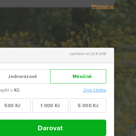
Přihlásit se
vybíráme od 22.8.2018
Jednorázově
Měsíčně
ispět v
Kč
:
Jiná částka
500 Kč
1 000 Kč
5 000 Kč
Darovat