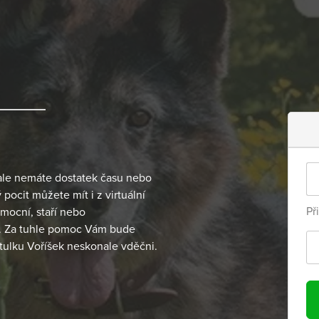
ale nemáte dostatek času nebo
pocit můžete mít i z virtuální
Př
mocní, staří nebo
v. Za tuhle pomoc Vám bude
útulku Voříšek neskonale vděčni.