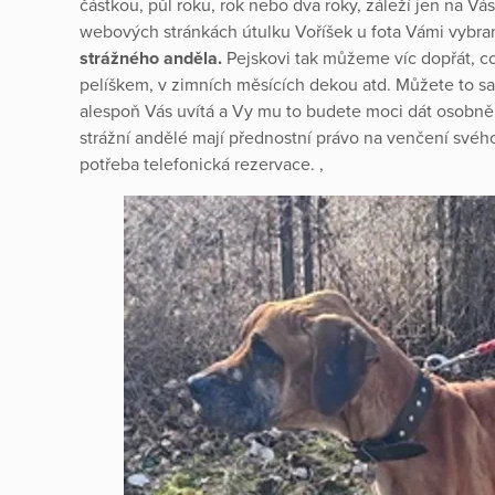
částkou, půl roku, rok nebo dva roky, záleží jen na Vás
webových stránkách útulku Voříšek u fota Vámi vybr
strážného anděla.
Pejskovi tak můžeme víc dopřát, c
pelíškem, v zimních měsících dekou atd. Můžete to s
alespoň Vás uvítá a Vy mu to budete moci dát osobně 
strážní andělé mají přednostní právo na venčení svéh
potřeba telefonická rezervace. ,