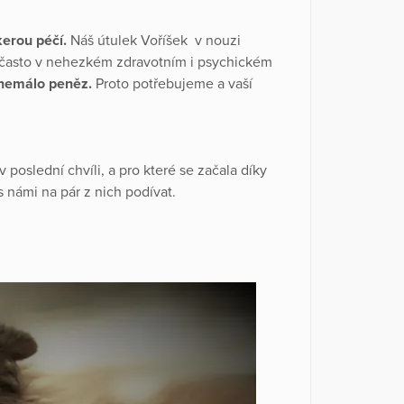
kerou péčí.
Náš útulek Voříšek v nouzi
 často v nehezkém zdravotním i psychickém
 nemálo peněz.
Proto potřebujeme a vaší
v poslední chvíli, a pro které se začala díky
s námi na pár z nich podívat.