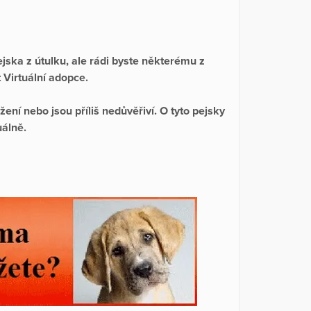
jska z útulku, ale rádi byste některému z
t Virtuální adopce.
ení nebo jsou příliš nedůvěřiví. O tyto pejsky
uálně.