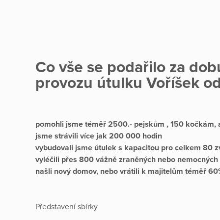
Co vše se podařilo za dob
provozu útulku Voříšek o
pomohli jsme téměř 2500.- pejskům , 150 kočkám, ale
jsme strávili více jak 200 000 hodin
vybudovali jsme útulek s kapacitou pro celkem 80 zv
vyléčili přes 800 vážně zraněných nebo nemocných 
našli nový domov, nebo vrátili k majitelům téměř 60
Představení sbírky