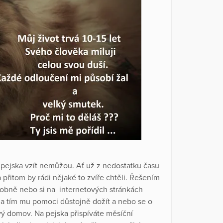
u pejska vzít nemůžou. Ať už z nedostatku času
a přitom by rádi nějaké to zvíře chtěli. Řešením
osobně nebo si na internetových stránkách
 a tím mu pomoci důstojně dožít a nebo se o
ý domov. Na pejska přispíváte měsíční