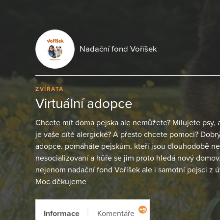
Nadační fond Voříšek
ZVÍŘATA
Virtuální adopce
Chcete mít doma pejska ale nemůžete? Milujete psy, 
je vaše dítě alergické? A přesto chcete pomoci? Dobrý 
adopce. pomáháte pejskům, kteří jsou dlouhodobě ne
nesocializovaní a hůře se jim proto hledá nový domo
nejenom nadační fond Voříšek ale i samotní pejsci z 
Moc děkujeme
+9
Informace
Komentáře