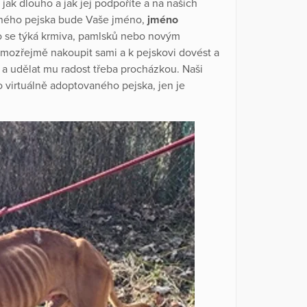
 jak dlouho a jak jej podpoříte a na našich
aného pejska bude Vaše jméno,
jméno
o se týká krmiva, pamlsků nebo novým
amozřejmě nakoupit sami a k pejskovi dovést a
a udělat mu radost třeba procházkou. Naši
o virtuálně adoptovaného pejska, jen je