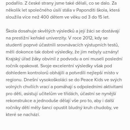
podařilo. Z české strany jsme také dělali, co se dalo. Za
několik let společného úsilí stála v Paponditi škola, která
sloužila více než 400 dětem ve věku od 3 do 15 let.
Škola dosahuje skvělých výsledků a její žáci se dostávají
na prestižní keňské univerzity. V roce 2012, kdy se
studenti poprvé účastnili srovnávacích výstupních testů,
měli dokonce tak dobré výsledky, že jim nebyly uznány!
Krajský úřad žáky obvinil z podvodu a oni museli poslední
ročník opakovat. Svoje excelentní výsledky však pod
dohledem kontrolorů obhájili a potvrdili nejlepší místo v
regionu. Dnešní vysokoškoláci se do Peace Kids ve svých
volných chvílích vrací a pomáhají s odpoledními aktivitami
pro děti, asistují učitelům ve třídách, účastní se nynější
rekonstrukce a jednoduše dělají vše pro to, aby i další
ročníky dětí měly šanci opustit bludný kruh chudoby, ve
které se nachází.