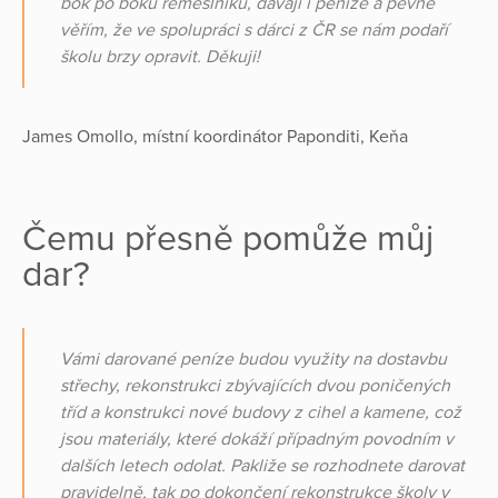
bok po boku řemeslníků, dávají i peníze a pevně
věřím, že ve spolupráci s dárci z ČR se nám podaří
školu brzy opravit. Děkuji!
James Omollo, místní koordinátor Paponditi, Keňa
Čemu přesně pomůže můj
dar?
Vámi darované peníze budou využity na dostavbu
střechy, rekonstrukci zbývajících dvou poničených
tříd a konstrukci nové budovy z cihel a kamene, což
jsou materiály, které dokáží případným povodním v
dalších letech odolat. Pakliže se rozhodnete darovat
pravidelně, tak po dokončení rekonstrukce školy v