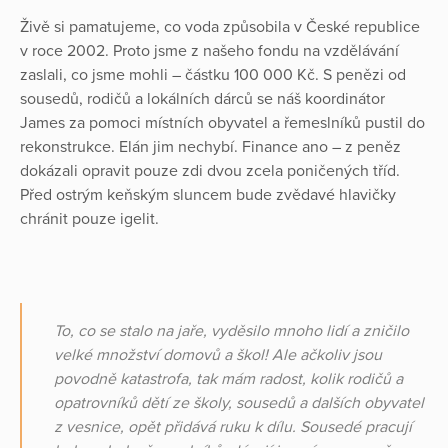
Živě si pamatujeme, co voda způsobila v České republice
v roce 2002. Proto jsme z našeho fondu na vzdělávání
zaslali, co jsme mohli – částku 100 000 Kč. S penězi od
sousedů, rodičů a lokálních dárců se náš koordinátor
James za pomoci místních obyvatel a řemeslníků pustil do
rekonstrukce. Elán jim nechybí. Finance ano – z peněz
dokázali opravit pouze zdi dvou zcela poničených tříd.
Před ostrým keňským sluncem bude zvědavé hlavičky
chránit pouze igelit.
To, co se stalo na jaře, vyděsilo mnoho lidí a zničilo
velké množství domovů a škol! Ale ačkoliv jsou
povodně katastrofa, tak mám radost, kolik rodičů a
opatrovníků dětí ze školy, sousedů a dalších obyvatel
z vesnice, opět přidává ruku k dílu. Sousedé pracují