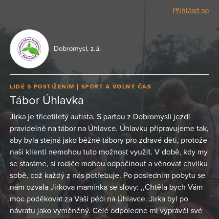
Přihlásit se
Dobromysl, z.ú.
LIDÉ S POSTIŽENÍM
SPORT A VOLNÝ ČAS
Tábor Úhlavka
Jirka je třicetiletý autista. S partou z Dobromysli jezdí
pravidelně na tábor na Úhlavce. Úhlavku připravujeme tak,
aby byla stejná jako běžné tábory pro zdravé děti, protože
naši klienti nemohou tuto možnost využít. V době, kdy my
se staráme, si rodiče mohou odpočinout a věnovat chvilku
sobě, což každý z nás potřebuje. Po posledním pobytu se
nám ozvala Jirkova maminka se slovy: ,,Chtěla bych Vám
moc poděkovat za Vaši péči na Úhlavce. Jirka byl po
návratu jako vyměněný. Celé odpoledne mi vyprávěl své