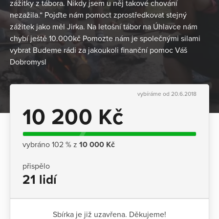
zážitky z tábora. Nikdy jsem u něj takové chování
nezažila.“ Pojďte nám pomoct zprostředkovat stejný
zážitek jako měl Jirka. Na letošní tábor na Úhlavce nám
chybí ještě 10.000kč Pomozte nám je společnými silami
vybrat Budeme rádi za jakoukoli finanční pomoc Váš
Dobromysl
vybíráme od 20.6.2018
10 200 Kč
vybráno 102 % z
10 000 Kč
přispělo
21 lidí
Sbírka je již uzavřena. Děkujeme!