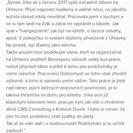
„Synek Jirka se v červnu 2017 opět zúčastnil tábora na
Úhlavce. Přijel naprosto nadšený a udělal něco, co jakožto
autista dosud nikdy neudělal. Pracovala jsem v kuchyni a
on si tam sedl na židli a začal mi vyprávět o táboře. Jak
spal v "hampejzárně", jak byl na výletě, o stezce odvahy,
apod. V pokojíčku si vystavil diplomy přivezené z Úhlavky.
No prostě, byl šťastný jako blecha.
Takže prosím moc poděkujte všem, kteří se organizačně
na Úhlavce podíleli! Bezesporu odvedli velký kus práce,
neboť připravit tábor a ještě k tomu pro postižeňáky je
velmi náročné. Pracovníci Dobromysli se toho však zhostili
výborně, a toho si opravdu velmi vážím. Tato práce je jistě
nad rámec jejich běžných pracovních povinností, je to
taková třešnička na dortu pro klienty. Jirka sice již
klasickým klientem není, pracuje nyní jak víte v chráněné
dílně CMS Consulting v Králově Dvoře. I toho si cením, že
jste ho bez problémů vzali zpátky do party.
Tak ať se vám daří i v budoucnosti! Postižeňáci si to určitě
zaslouží.“