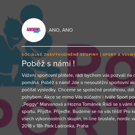
ANO, ANO
SOCIÁLNĚ ZNEVÝHODNĚNÉ SKUPINY
SPORT A VOLN
Poběž s námi !
Vážení sportovní přátele, rádi bychom vás pozvali na c
pomáhá: Poběž s námi! Jde o nesoutěžní sportovní ak
počítat výsledky. Chceme se společně protáhnou, dát 
pohybem. Akce se mimo Vás zúčastní i tváře Sport p
„Peggy“ Marvanová a Hozna Tománek Rádi se s vámi 
sportu. Přijďte. Přijeďte. Budeme se na vás těšit! Pro
všech výkonnostních skupin, in-line bruslaře, nordic w
2018 v 18h Park Ladronka, Praha