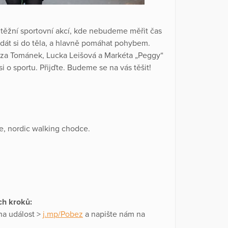
těžní sportovní akcí, kde nebudeme měřit čas
dát si do těla, a hlavně pomáhat pohybem.
za Tománek, Lucka Leišová a Markéta „Peggy“
o sportu. Přijďte. Budeme se na vás těšit!
e, nordic walking chodce.
ch kroků:
a událost >
j.mp/Pobez
a napište nám na