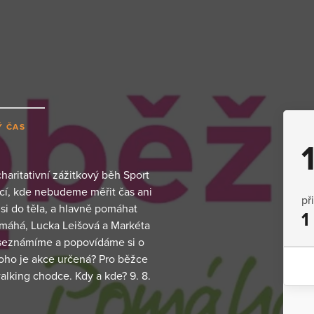
Ý ČAS
haritativní zážitkový běh Sport
cí, kde nebudeme měřit čas ani
př
si do těla, a hlavně pomáhat
1
omáhá, Lucka Leišová a Markéta
seznámíme a popovídáme si o
 koho je akce určená? Pro běžce
alking chodce. Kdy a kde? 9. 8.