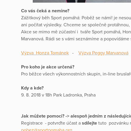
Co vás čeká a nemine?
Zážitkový běh Sport pomáhá: Poběž se námi! je nesou
ani počítat výsledky. Chceme se společně protáhnou, 
Akce se mimo mě zúčastní i tváře Sport pomáhá, Hon
Marvanová. Rádi se s vámi seznámíme a popovídáme si 
Výzva Honza Tománek
-
Výzva Peggy Marvanová
Pro koho je akce určená?
Pro běžce všech výkonnostních skupin, in-line bruslař
Kdy a kde?
9. 8. 2018 v 18h Park Ladronka, Praha
Jak můžete pomoci? -> alespoň jedním z následující
Registrace - potvrďte účast a
sdílejte
tuto pozvánku n
pobez@sportpomaha.org